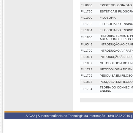
FIL0050
EPISTEMOLOGIA DAS
FIL1796
ESTÉTICA E FILOSOFI
FIL1000
FILOSOFIA
FIL1792
FILOSOFIA DO ENSINO
FIL1804
FILOSOFIA DO ENSINO
HISTÓRIA, TEMAS E 
FIL1800
AULA: COMO LER OS 
FIL0549
INTRODUÇÃO AO CAMP
FIL1799
INTRODUÇÃO À PRÁTI
FIL1801
INTRODUÇÃO ÀS FER
FIL1807
METODOLOGIA DO ENS
FIL1793
METODOLOGIA DO ENS
FIL1795
PESQUISA EM FILOSOF
FIL1803
PESQUISA EM FILOSOF
TEORIA DO CONHECIME
FIL1794
ENSINO
SIGAA | Superintendência de Tecnologia da Informação - (84) 3342 2210 