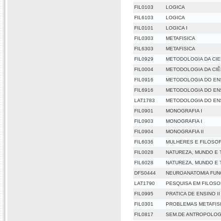
FIL0103
LOGICA
FIL6103
LOGICA
FIL0101
LOGICA I
FIL0303
METAFISICA
FIL6303
METAFISICA
FIL0929
METODOLOGIA DA CIE
FIL0004
METODOLOGIA DA CIÊ
FIL0916
METODOLOGIA DO ENS
FIL6916
METODOLOGIA DO ENS
LAT1783
METODOLOGIA DO ENS
FIL0901
MONOGRAFIA I
FIL0903
MONOGRAFIA I
FIL0904
MONOGRAFIA II
FIL6036
MULHERES E FILOSOF
FIL0028
NATUREZA, MUNDO E 
FIL6028
NATUREZA, MUNDO E 
DFS0444
NEUROANATOMIA FUN
LAT1790
PESQUISA EM FILOSOF
FIL0995
PRATICA DE ENSINO II
FIL0301
PROBLEMAS METAFISI
FIL0817
SEM.DE ANTROPOLOGI