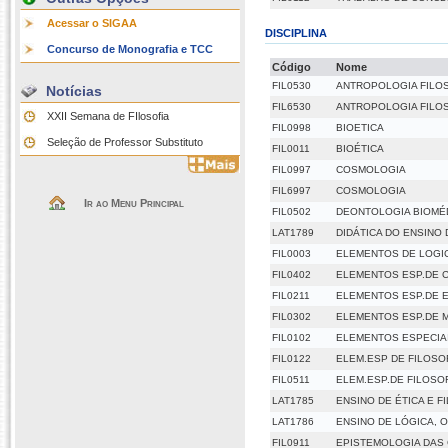
Acessar o SIGAA
DISCIPLINA
Concurso de Monografia e TCC
Código
Nome
FIL0530
ANTROPOLOGIA FILO
Notícias
FIL6530
ANTROPOLOGIA FILO
XXII Semana de FIlosofia
FIL0998
BIOETICA
Seleção de Professor Substituto
FIL0011
BIOÉTICA
FIL0997
COSMOLOGIA
FIL6997
COSMOLOGIA
Ir ao Menu Principal
FIL0502
DEONTOLOGIA BIOMÉ
LAT1789
DIDÁTICA DO ENSINO 
FIL0003
ELEMENTOS DE LOGI
FIL0402
ELEMENTOS ESP.DE 
FIL0211
ELEMENTOS ESP.DE 
FIL0302
ELEMENTOS ESP.DE M
FIL0102
ELEMENTOS ESPECIAI
FIL0122
ELEM.ESP DE FILOSOF
FIL0511
ELEM.ESP.DE FILOSOF
LAT1785
ENSINO DE ÉTICA E F
LAT1786
ENSINO DE LÓGICA, 
FIL0911
EPISTEMOLOGIA DAS 