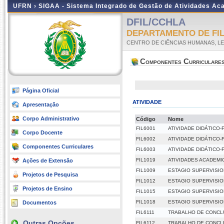
UFRN ›
SIGAA - Sistema Integrado de Gestão de Atividades A
DFIL/CCHLA
DEPARTAMENTO DE FI
CENTRO DE CIÊNCIAS HUMANAS, LE
Componentes Curriculare
Página Oficial
ATIVIDADE
Apresentação
Corpo Administrativo
Código
Nome
FIL6001
ATIVIDADE DIDÁTICO-F
Corpo Docente
FIL6002
ATIVIDADE DIDÁTICO-F
Componentes Curriculares
FIL6003
ATIVIDADE DIDÁTICO-F
FIL1019
ATIVIDADES ACADEMI
Ações de Extensão
FIL1009
ESTAGIO SUPERVISIO
Projetos de Pesquisa
FIL1012
ESTAGIO SUPERVISION
Projetos de Ensino
FIL1015
ESTAGIO SUPERVISION
FIL1018
ESTAGIO SUPERVISIO
Documentos
FIL6111
TRABALHO DE CONCL
Outras Opções
FIL6112
TRABALHO DE CONCLU