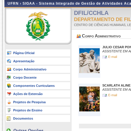
UFRN ›
SIGAA - Sistema Integrado de Gestão de Atividades A
DFIL/CCHLA
DEPARTAMENTO DE FI
CENTRO DE CIÊNCIAS HUMANAS, LE
Corpo Administrativo
JULIO CESAR PO
ASSISTENTE EM 
Página Oficial
E-mail
Apresentação
Corpo Administrativo
Corpo Docente
SCARLATH ALINE
Componentes Curriculares
ASSISTENTE EM 
Ações de Extensão
E-mail
Projetos de Pesquisa
Projetos de Ensino
Documentos
Outras Opções