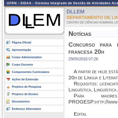
UFRN ›
SIGAA - Sistema Integrado de Gestão de Atividades A
DLLEM
DEPARTAMENTO DE LI
CENTRO DE CIÊNCIAS HUMANAS, LE
Notícias
Página Oficial
Concurso para p
Apresentação
francesa 20h
Corpo Administrativo
29/05/2018 07:26
Corpo Docente
A partir de hoje est
Componentes Curriculares
20h de Língua e Litera
Ações de Extensão
Requisitos: licenci
Projetos de Pesquisa
Linguística, Linguística
Projetos de Ensino
Para maiore
PROGESP:http://www.p
Documentos
Endereço Alternativo
Edital