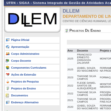
UFRN ›
SIGAA - Sistema Integrado de Gestão de Atividades A
DLLEM
DEPARTAMENTO DE LI
CENTRO DE CIÊNCIAS HUMANAS, LE
Projetos De Ensino
Página Oficial
Apresentação
Ano
Docente
Projeto 
Corpo Administrativo
FRANCISCO
ERNESTO
2025
MONITOR
ZARAGOZA
Corpo Docente
ZALDIVAR
Componentes Curriculares
IZABEL SOUZA
FERRAME
2025
DO NASCIMENTO
NA PROD
Ações de Extensão
THAYANE SILVA
2023
FORMAÇÃ
CAMPOS
Projetos de Pesquisa
FLEIDE DANIEL
MONITOR
2022
SANTOS DE
IMIGRAN
Projetos de Ensino
ALBUQUERQUE
THAYANE SILVA
PROGRAM
2022
CAMPOS
ACADÊMI
Documentos
THAYANE SILVA
PROGRAM
2021
CAMPOS
FINS AC
Endereço Alternativo
IZABEL SOUZA
FERRAME
2020
DO NASCIMENTO
METODOL