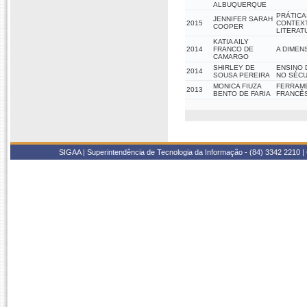
ALBUQUERQUE
PRÁTICA
JENNIFER SARAH
2015
CONTEXT
COOPER
LITERAT
KATIA AILY
2014
FRANCO DE
A DIMEN
CAMARGO
SHIRLEY DE
ENSINO 
2014
SOUSA PEREIRA
NO SÉCU
MONICA FIUZA
FERRAME
2013
BENTO DE FARIA
FRANCÊS
SIGAA | Superintendência de Tecnologia da Informação - (84) 3342 2210 