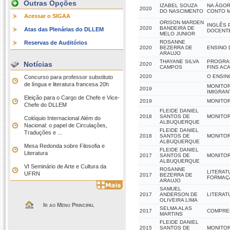
Outras Opções
IZABEL SOUZA
NA ÁGOR
2020
DO NASCIMENTO
CONTO 
Acessar o SIGAA
ORISON MARDEN
INGLÊS 
2020
BANDEIRA DE
Atas das Plenárias do DLLEM
DOCENT
MELO JUNIOR
ROSANNE
Reservas de Auditórios
2020
BEZERRA DE
ENSINO 
ARAUJO
THAYANE SILVA
PROGRAM
Notícias
2020
CAMPOS
FINS AC
2020
O ENSIN
Concurso para professor substituto
de língua e literatura francesa 20h
MONITOR
2019
IMIGRAN
Eleição para o Cargo de Chefe e Vice-
2019
MONITOR
Chefe do DLLEM
FLEIDE DANIEL
2018
SANTOS DE
MONITOR
Colóquio Internacional Além do
ALBUQUERQUE
Nacional: o papel de Circulações,
FLEIDE DANIEL
Traduções e ...
2018
SANTOS DE
MONITOR
ALBUQUERQUE
Mesa Redonda sobre Filosofia e
FLEIDE DANIEL
Literatura
2017
SANTOS DE
MONITOR
ALBUQUERQUE
VI Seminário de Arte e Cultura da
ROSANNE
LITERAT
UFRN
2017
BEZERRA DE
FORMAÇÃ
ARAUJO
SAMUEL
2017
ANDERSON DE
LITERAT
OLIVEIRA LIMA
Ir ao Menu Principal
SELMA ALAS
2017
COMPREE
MARTINS
FLEIDE DANIEL
2015
SANTOS DE
MONITOR