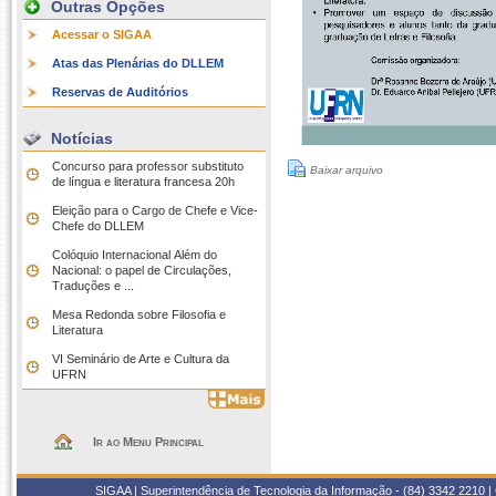
Outras Opções
Acessar o SIGAA
Atas das Plenárias do DLLEM
Reservas de Auditórios
Notícias
Concurso para professor substituto
Baixar arquivo
de língua e literatura francesa 20h
Eleição para o Cargo de Chefe e Vice-
Chefe do DLLEM
Colóquio Internacional Além do
Nacional: o papel de Circulações,
Traduções e ...
Mesa Redonda sobre Filosofia e
Literatura
VI Seminário de Arte e Cultura da
UFRN
Ir ao Menu Principal
SIGAA | Superintendência de Tecnologia da Informação - (84) 3342 2210 