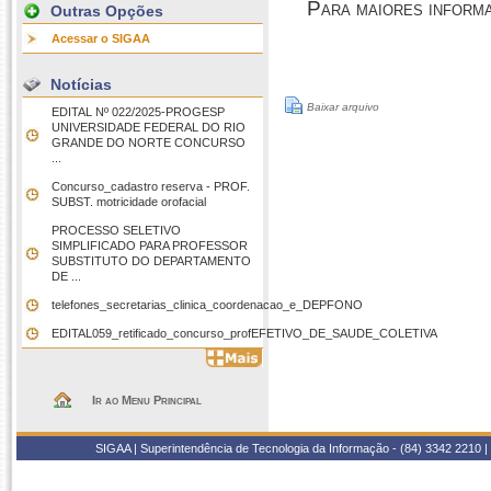
Para maiores informa
Outras Opções
Acessar o SIGAA
Notícias
Baixar arquivo
EDITAL Nº 022/2025-PROGESP
UNIVERSIDADE FEDERAL DO RIO
GRANDE DO NORTE CONCURSO
...
Concurso_cadastro reserva - PROF.
SUBST. motricidade orofacial
PROCESSO SELETIVO
SIMPLIFICADO PARA PROFESSOR
SUBSTITUTO DO DEPARTAMENTO
DE ...
telefones_secretarias_clinica_coordenacao_e_DEPFONO
EDITAL059_retificado_concurso_profEFETIVO_DE_SAUDE_COLETIVA
Ir ao Menu Principal
SIGAA | Superintendência de Tecnologia da Informação - (84) 3342 2210 