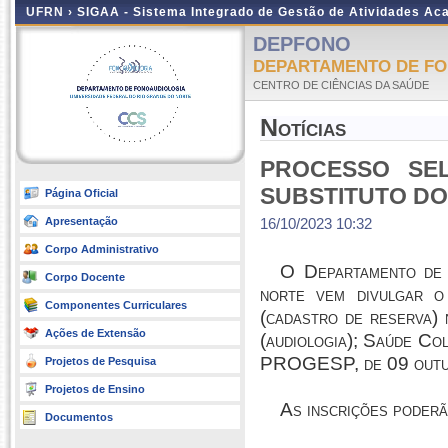
UFRN ›
SIGAA - Sistema Integrado de Gestão de Atividades A
DEPFONO
DEPARTAMENTO DE F
CENTRO DE CIÊNCIAS DA SAÚDE
Notícias
PROCESSO SEL
SUBSTITUTO D
Página Oficial
Apresentação
16/10/2023 10:32
Corpo Administrativo
O Departamento de 
Corpo Docente
norte vem divulgar o 
Componentes Curriculares
(cadastro de reserva) 
Ações de Extensão
(audiologia); Saúde Col
PROGESP, de 09 outu
Projetos de Pesquisa
Projetos de Ensino
As inscrições poder
Documentos