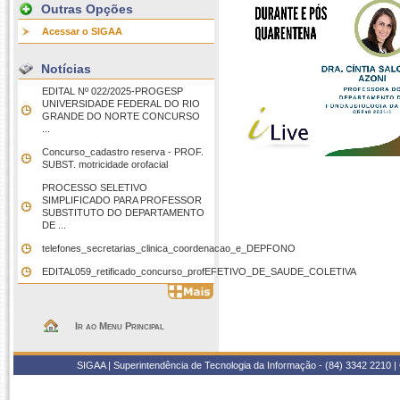
Outras Opções
Acessar o SIGAA
Notícias
EDITAL Nº 022/2025-PROGESP
UNIVERSIDADE FEDERAL DO RIO
GRANDE DO NORTE CONCURSO
...
Concurso_cadastro reserva - PROF.
SUBST. motricidade orofacial
PROCESSO SELETIVO
SIMPLIFICADO PARA PROFESSOR
SUBSTITUTO DO DEPARTAMENTO
DE ...
telefones_secretarias_clinica_coordenacao_e_DEPFONO
EDITAL059_retificado_concurso_profEFETIVO_DE_SAUDE_COLETIVA
Ir ao Menu Principal
SIGAA | Superintendência de Tecnologia da Informação - (84) 3342 2210 