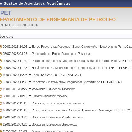
de Gestão de Atividades Acadêmicas
PET
EPARTAMENTO DE ENGENHARIA DE PETROLEO
ENTRO DE TECNOLOGIA
Notícias
29/01/2026 10:03
:: Edital Projeto de Pesquisa - Bolsa Graduação - Laboratório Petro
25/07/2025 08:26
:: Publicação de Edital Projeto de Pesqusia
09/06/2020 11:29
:: Planos de curso dos Componentes que serão ofertados pelo DPET - 
09/06/2020 11:28
:: Horários dos Componentes que serão ofertados pelo DPET - PLSE 20
10/03/2020 16:24
:: Edital Nº 02/2020 - PRH-ANP 26.1
02/03/2020 14:38
:: Processo Seletivo para Pesquisador Visitante do PRH-ANP 26.1
15/01/2015 08:27
:: Vaga para Estágio em Mossoró
08/01/2015 10:16
:: Oportunidade de estágio
16/02/2012 11:19
:: Convocação dos alunos selecionados
16/02/2012 11:15
:: Resultado da seleção das Bolsas de Estudo de Graduação PRH-PB 21
12/01/2012 09:26
:: Bolsas de Estudo de Pós-Graduação
12/01/2012 09:26
:: Bolsas de Estudo de Graduação
11/08/2011 18:03
:: Aquisição de novos softwares