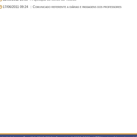
17/06/2011 09:24
:: Comunicado referente a diárias e passagens dos professores