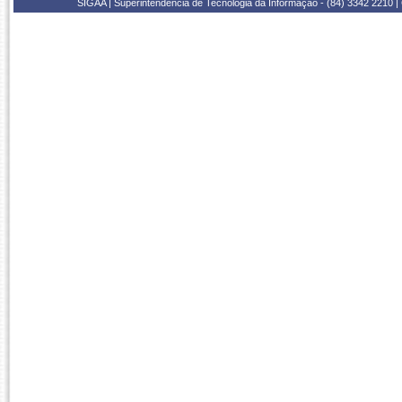
SIGAA | Superintendência de Tecnologia da Informação - (84) 3342 2210 