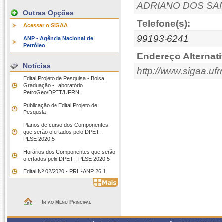
ADRIANO DOS SA
Outras Opções
Telefone(s):
Acessar o SIGAA
99193-6241
ANP - Agência Nacional de
Petróleo
Endereço Alternati
Notícias
http://www.sigaa.ufr
Edital Projeto de Pesquisa - Bolsa
Graduação - Laboratório
PetroGeo/DPET/UFRN.
Publicação de Edital Projeto de
Pesqusia
Planos de curso dos Componentes
que serão ofertados pelo DPET -
PLSE 2020.5
Horários dos Componentes que serão
ofertados pelo DPET - PLSE 2020.5
Edital Nº 02/2020 - PRH-ANP 26.1
Ir ao Menu Principal