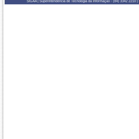
SIGAA | Superintendência de Tecnologia da Informação - (84) 3342 2210 