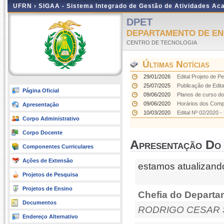
UFRN ›
SIGAA - Sistema Integrado de Gestão de Atividades A
DPET
DEPARTAMENTO DE EN
CENTRO DE TECNOLOGIA
Últimas Notícias
29/01/2026
Edital Projeto de 
25/07/2025
Publicação de Edita
Página Oficial
09/06/2020
Planos de curso d
09/06/2020
Horários dos Comp
Apresentação
10/03/2020
Edital Nº 02/2020 
Corpo Administrativo
Corpo Docente
Apresentação Do
Componentes Curriculares
Ações de Extensão
estamos atualizand
Projetos de Pesquisa
Projetos de Ensino
Chefia do Departa
Documentos
RODRIGO CESAR 
Endereço Alternativo