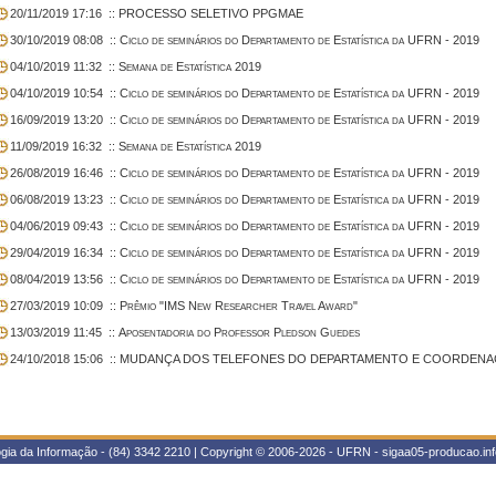
20/11/2019 17:16
:: PROCESSO SELETIVO PPGMAE
30/10/2019 08:08
:: Ciclo de seminários do Departamento de Estatística da UFRN - 2019
04/10/2019 11:32
:: Semana de Estatística 2019
04/10/2019 10:54
:: Ciclo de seminários do Departamento de Estatística da UFRN - 2019
16/09/2019 13:20
:: Ciclo de seminários do Departamento de Estatística da UFRN - 2019
11/09/2019 16:32
:: Semana de Estatística 2019
26/08/2019 16:46
:: Ciclo de seminários do Departamento de Estatística da UFRN - 2019
06/08/2019 13:23
:: Ciclo de seminários do Departamento de Estatística da UFRN - 2019
04/06/2019 09:43
:: Ciclo de seminários do Departamento de Estatística da UFRN - 2019
29/04/2019 16:34
:: Ciclo de seminários do Departamento de Estatística da UFRN - 2019
08/04/2019 13:56
:: Ciclo de seminários do Departamento de Estatística da UFRN - 2019
27/03/2019 10:09
:: Prêmio "IMS New Researcher Travel Award"
13/03/2019 11:45
:: Aposentadoria do Professor Pledson Guedes
24/10/2018 15:06
:: MUDANÇA DOS TELEFONES DO DEPARTAMENTO E COORDENAÇ
gia da Informação - (84) 3342 2210 | Copyright © 2006-2026 - UFRN - sigaa05-producao.inf