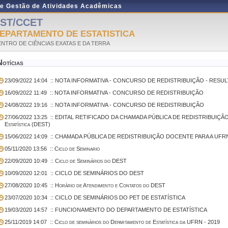
de Gestão de Atividades Acadêmicas
ST/CCET
EPARTAMENTO DE ESTATISTICA
NTRO DE CIÊNCIAS EXATAS E DA TERRA
Notícias
23/09/2022 14:04
:: NOTA INFORMATIVA - CONCURSO DE REDISTRIBUIÇÃO - RESUL
16/09/2022 11:49
:: NOTA INFORMATIVA - CONCURSO DE REDISTRIBUIÇÃO
24/08/2022 19:16
:: NOTA INFORMATIVA - CONCURSO DE REDISTRIBUIÇÃO
27/06/2022 13:25
:: EDITAL RETIFICADO DA CHAMADA PÚBLICA DE REDISTRIBUIÇÃO 
Estatística (DEST)
15/06/2022 14:09
:: CHAMADA PÚBLICA DE REDISTRIBUIÇÃO DOCENTE PARA A UFRN - D
05/11/2020 13:56
:: Ciclo de Seminario
22/09/2020 10:49
:: Ciclo de Seminários do DEST
10/09/2020 12:01
:: CICLO DE SEMINÁRIOS DO DEST
27/08/2020 10:45
:: Horário de Atendimento e Contatos do DEST
23/07/2020 10:34
:: CICLO DE SEMINÁRIOS DO PET DE ESTATÍSTICA
19/03/2020 14:57
:: FUNCIONAMENTO DO DEPARTAMENTO DE ESTATÍSTICA
25/11/2019 14:07
:: Ciclo de seminários do Departamento de Estatística da UFRN - 2019