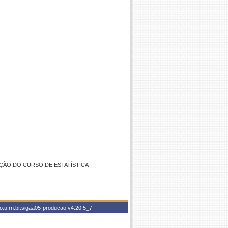
ÃO DO CURSO DE ESTATÍSTICA
o.ufrn.br.sigaa05-producao
v4.20.5_7