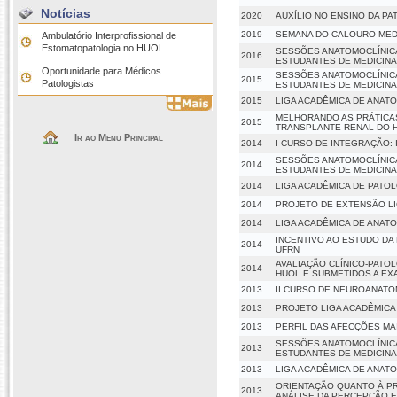
Notícias
2020
AUXÍLIO NO ENSINO DA PA
2019
SEMANA DO CALOURO MEDI
Ambulatório Interprofissional de
Estomatopatologia no HUOL
SESSÕES ANATOMOCLÍNICA
2016
ESTUDANTES DE MEDICINA
Oportunidade para Médicos
SESSÕES ANATOMOCLÍNICA
2015
Patologistas
ESTUDANTES DE MEDICINA
2015
LIGA ACADÊMICA DE ANATO
MELHORANDO AS PRÁTICAS
2015
TRANSPLANTE RENAL DO H
Ir ao Menu Principal
2014
I CURSO DE INTEGRAÇÃO:
SESSÕES ANATOMOCLÍNICA
2014
ESTUDANTES DE MEDICINA
2014
LIGA ACADÊMICA DE PATOL
2014
PROJETO DE EXTENSÃO LIG
2014
LIGA ACADÊMICA DE ANATO
INCENTIVO AO ESTUDO DA
2014
UFRN
AVALIAÇÃO CLÍNICO-PATO
2014
HUOL E SUBMETIDOS A E
2013
II CURSO DE NEUROANATOM
2013
PROJETO LIGA ACADÊMICA
2013
PERFIL DAS AFECÇÕES M
SESSÕES ANATOMOCLÍNICA
2013
ESTUDANTES DE MEDICINA
2013
LIGA ACADÊMICA DE ANATO
ORIENTAÇÃO QUANTO À PR
2013
ANÁLISE DA PERCEPÇÃO 