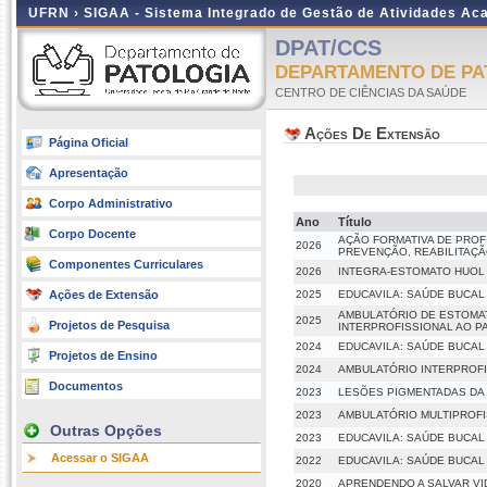
UFRN ›
SIGAA - Sistema Integrado de Gestão de Atividades A
DPAT/CCS
DEPARTAMENTO DE PA
CENTRO DE CIÊNCIAS DA SAÚDE
Ações De Extensão
Página Oficial
Apresentação
Corpo Administrativo
Ano
Título
Corpo Docente
AÇÃO FORMATIVA DE PROF
2026
PREVENÇÃO, REABILITAÇÃ
Componentes Curriculares
2026
INTEGRA-ESTOMATO HUOL
Ações de Extensão
2025
EDUCAVILA: SAÚDE BUCAL
AMBULATÓRIO DE ESTOMA
2025
Projetos de Pesquisa
INTERPROFISSIONAL AO P
2024
EDUCAVILA: SAÚDE BUCAL
Projetos de Ensino
2024
AMBULATÓRIO INTERPROFI
Documentos
2023
LESÕES PIGMENTADAS DA 
2023
AMBULATÓRIO MULTIPROF
Outras Opções
2023
EDUCAVILA: SAÚDE BUCAL
Acessar o SIGAA
2022
EDUCAVILA: SAÚDE BUCAL
2020
APRENDENDO A SALVAR V