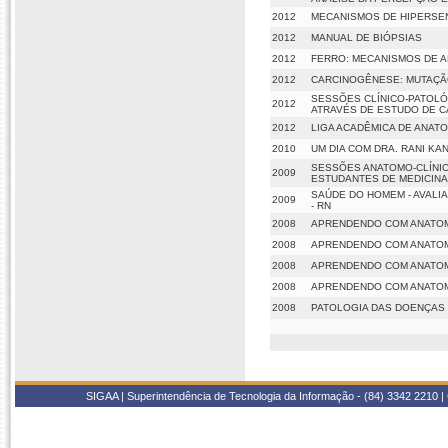
2012
MECANISMOS DE HIPERSENSIB
2012
MANUAL DE BIÓPSIAS
2012
FERRO: MECANISMOS DE 
2012
CARCINOGÊNESE: MUTAÇÃ
SESSÕES CLÍNICO-PATOLÓ
2012
ATRAVÉS DE ESTUDO DE C
2012
LIGA ACADÊMICA DE ANATO
2010
UM DIA COM DRA. RANI KA
SESSÕES ANATOMO-CLÍNIC
2009
ESTUDANTES DE MEDICINA
SAÚDE DO HOMEM - AVALI
2009
- RN
2008
APRENDENDO COM ANATOM
2008
APRENDENDO COM ANATOMI
2008
APRENDENDO COM ANATOM
2008
APRENDENDO COM ANATOMI
2008
PATOLOGIA DAS DOENÇAS 
SIGAA | Superintendência de Tecnologia da Informação - (84) 3342 2210 