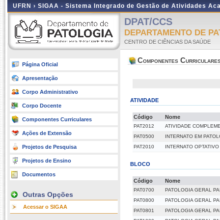
UFRN ›
SIGAA - Sistema Integrado de Gestão de Atividades A
DPAT/CCS
DEPARTAMENTO DE PA
CENTRO DE CIÊNCIAS DA SAÚDE
Componentes Curriculare
Página Oficial
Apresentação
Corpo Administrativo
ATIVIDADE
Corpo Docente
Código
Nome
Componentes Curriculares
PAT2012
ATIVIDADE COMPLEM
Ações de Extensão
PAT0500
INTERNATO EM PATOL
Projetos de Pesquisa
PAT2010
INTERNATO OPTATIVO
Projetos de Ensino
BLOCO
Documentos
Código
Nome
PAT0700
PATOLOGIA GERAL P
Outras Opções
PAT0800
PATOLOGIA GERAL PA
Acessar o SIGAA
PAT0801
PATOLOGIA GERAL PA