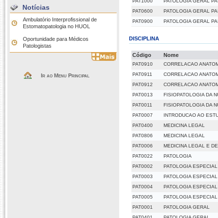
PAT1000
PATOLOGIA GERAL PA
Notícias
PAT0600
PATOLOGIA GERAL PA
Ambulatório Interprofissional de
PAT0900
PATOLOGIA GERAL PA
Estomatopatologia no HUOL
DISCIPLINA
Oportunidade para Médicos
Patologistas
Código
Nome
PAT0910
CORRELACAO ANATOMO
PAT0911
CORRELACAO ANATOMO 
Ir ao Menu Principal
PAT0912
CORRELACAO ANATOMO 
PAT0013
FISIOPATOLOGIA DA 
PAT0011
FISIOPATOLOGIA DA 
PAT0007
INTRODUCAO AO EST
PAT0400
MEDICINA LEGAL
PAT0806
MEDICINA LEGAL
PAT0006
MEDICINA LEGAL E D
PAT0022
PATOLOGIA
PAT0002
PATOLOGIA ESPECIAL 
PAT0003
PATOLOGIA ESPECIAL 
PAT0004
PATOLOGIA ESPECIAL I
PAT0005
PATOLOGIA ESPECIAL
PAT0001
PATOLOGIA GERAL
PAT0401
PATOLOGIA GERAL