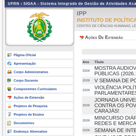
UFRN ›
SIGAA - Sistema Integrado de Gestão de Atividades A
IPP
INSTITUTO DE POLÍTIC
CENTRO DE CIÊNCIAS HUMANAS, LE
Ações De Extensão
Página Oficial
Ano
Título
Apresentação
MOSTRA AUDIOV
2026
Corpo Administrativo
PÚBLICAS (2026.
V SEMANA DE PO
Corpo Docente
2026
VIOLÊNCIA POL
Componentes Curriculares
2026
PARLAMENTARE
Ações de Extensão
JORNADA UNIVE
CONTRA OS POVO
2026
Projetos de Pesquisa
CARAJÁS!
Projetos de Ensino
MINICURSO DIÁ
2026
REDES E MERCA
Documentos
SEMANA DE INT
2026
Endereço Alternativo