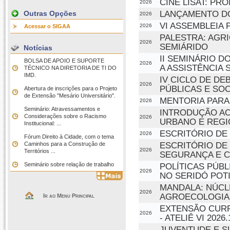
CINE LISAT: P
2026
LANÇAMENTO D
Outras Opções
2026
VI ASSEMBLEIA 
2026
Acessar o SIGAA
PALESTRA: AGRI
2026
SEMIÁRIDO
Notícias
II SEMINÁRIO D
BOLSA DE APOIO E SUPORTE
2026
A ASSISTÊNCIA 
TÉCNICO NA DIRETORIA DE TI DO
IMD.
IV CICLO DE D
2026
PÚBLICAS E SOC
Abertura de inscrições para o Projeto
de Extensão "Mesário Universitário".
MENTORIA PARA
2026
Seminário: Atravessamentos e
INTRODUÇÃO AO
Considerações sobre o Racismo
2026
URBANO E REGI
Institucional: ...
ESCRITÓRIO DE 
2026
Fórum Direito à Cidade, com o tema
ESCRITÓRIO DE 
Caminhos para a Construção de
2026
Territórios ...
SEGURANÇA E C
Seminário sobre relação de trabalho
POLÍTICAS PÚBL
2026
NO SERIDÓ POT
MANDALA: NÚCL
2026
AGROECOLOGIA 
Ir ao Menu Principal
EXTENSÃO CURR
2026
- ATELIÊ VI 2026.
JUVENTUDE E S