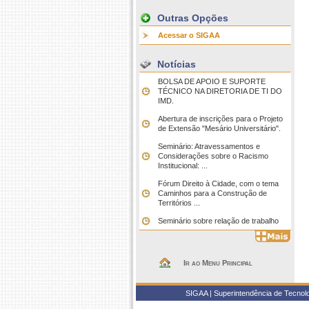
Outras Opções
Acessar o SIGAA
Notícias
BOLSA DE APOIO E SUPORTE
TÉCNICO NA DIRETORIA DE TI DO
IMD.
Abertura de inscrições para o Projeto
de Extensão "Mesário Universitário".
Seminário: Atravessamentos e
Considerações sobre o Racismo
Institucional: ...
Fórum Direito à Cidade, com o tema
Caminhos para a Construção de
Territórios ...
Seminário sobre relação de trabalho
Ir ao Menu Principal
SIGAA | Superintendência de Tecnolo