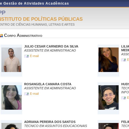
de Gestão de Atividades Acadêmicas
PP
NSTITUTO DE POLÍTICAS PÚBLICAS
NTRO DE CIÊNCIAS HUMANAS, LETRAS E ARTES
Corpo Administrativo
JULIO CESAR CARNEIRO DA SILVA
LIL
MED
ASSISTENTE EM ADMINISTRACAO
ASSI
E-mail
E
ROSANGELA CAMARA COSTA
HUD
ASSISTENTE EM ADMINISTRACAO
TE
INF
E-mail
E
ADRIANA PEREIRA DOS SANTOS
FELI
TECNICO EM ASSUNTOS EDUCACIONAIS
TEC