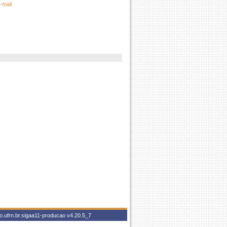
-mail
o.ufrn.br.sigaa11-producao
v4.20.5_7