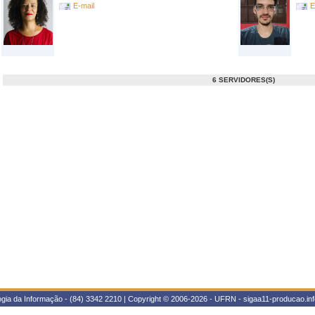
E-mail
E
6 SERVIDORES(S)
gia da Informação - (84) 3342 2210 | Copyright © 2006-2026 - UFRN - sigaa11-producao.inf