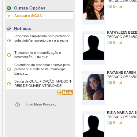
TECNICO DE LAB
E-mail
Outras Opções
Acessar o SIGAA
Notícias
KATHYLEEN BEZ
Processo simplificado para professor
TECNICO DE LAB
substituto/temporário para a área de
E-mail
...
Treinamento em esterilização e
desinfecção - DMP/CB
Calendário do processo seletivo para
professor substituto de Imunologia
RAYANNE KAREN
básica ...
TECNICO DE LAB
Banca de QUALIFICAÇÃO: MADSON
E-mail
REIS DE OLIVEIRA TRINDADE
Ir ao Menu Principal
RIZIA MARIA DA S
TECNICO DE LAB
E-mail