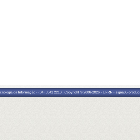
cnologia da Informação - (84) 3342 2210 | Copyright © 2006-2026 - UFRN - sigaa05-produca