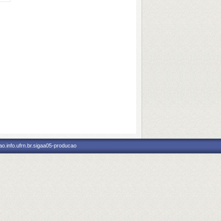
o.info.ufrn.br.sigaa05-producao