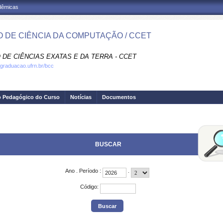
adêmicas
 DE CIÊNCIA DA COMPUTAÇÃO / CCET
 DE CIÊNCIAS EXATAS E DA TERRA - CCET
.graduacao.ufrn.br/bcc
o Pedagógico do Curso
Notícias
Documentos
BUSCAR
Ano
.
Período
:
.
Código
: