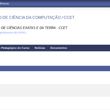
adêmicas
 DE CIÊNCIA DA COMPUTAÇÃO / CCET
 DE CIÊNCIAS EXATAS E DA TERRA - CCET
.graduacao.ufrn.br/bcc
o Pedagógico do Curso
Notícias
Documentos