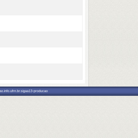
o.info.ufrn.br.sigaa13-producao