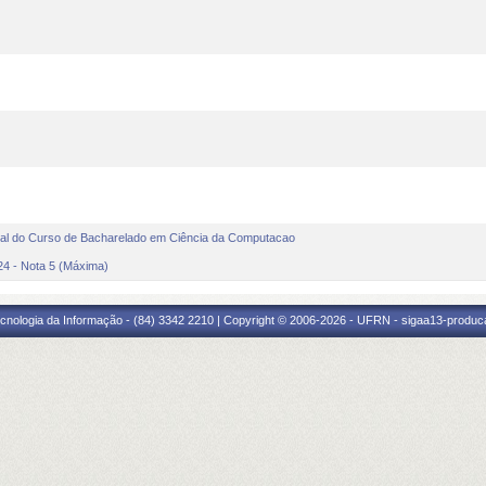
l do Curso de Bacharelado em Ciência da Computacao
24 - Nota 5 (Máxima)
cnologia da Informação - (84) 3342 2210 | Copyright © 2006-2026 - UFRN - sigaa13-produca