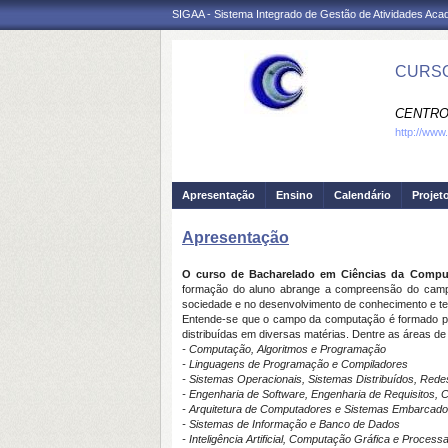
SIGAA - Sistema Integrado de Gestão de Atividades Ac
CURSO
CENTRO
http://www
Apresentação
Ensino
Calendário
Projet
Apresentação
O curso de Bacharelado em Ciências da Compu
formação do aluno abrange a compreensão do campo 
sociedade e no desenvolvimento de conhecimento e t
Entende-se que o campo da computação é formado po
distribuídas em diversas matérias. Dentre as áreas 
- Computação, Algoritmos e Programação
- Linguagens de Programação e Compiladores
- Sistemas Operacionais, Sistemas Distribuídos, Red
- Engenharia de Software, Engenharia de Requisitos,
- Arquitetura de Computadores e Sistemas Embarcad
- Sistemas de Informação e Banco de Dados
- Inteligência Artificial,
Computação Gráfica e Process