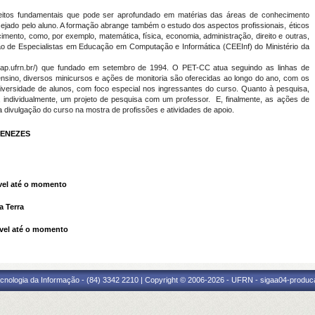
itos fundamentais que pode ser aprofundado em matérias das áreas de conhecimento
ejado pelo aluno. A formação abrange também o estudo dos aspectos profissionais, éticos
mento, como, por exemplo, matemática, física, economia, administração, direito e outras,
ão de Especialistas em Educação em Computação e Informática (CEEInf) do Ministério da
imap.ufrn.br/) que fundado em setembro de 1994. O PET-CC atua seguindo as linhas de
ensino, diversos minicursos e ações de monitoria são oferecidas ao longo do ano, com os
iversidade de alunos, com foco especial nos ingressantes do curso. Quanto à pesquisa,
 individualmente, um projeto de pesquisa com um professor. E, finalmente, as ações de
a divulgação do curso na mostra de profissões e atividades de apoio.
MENEZES
el até o momento
a Terra
vel até o momento
cnologia da Informação - (84) 3342 2210 | Copyright © 2006-2026 - UFRN - sigaa04-produca