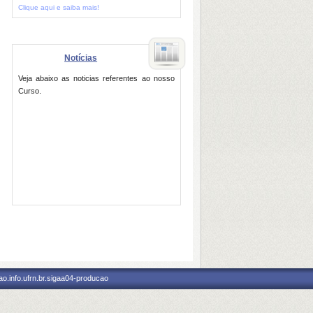
Clique aqui e saiba mais!
Notícias
Veja abaixo as noticias referentes ao nosso
Curso.
o.info.ufrn.br.sigaa04-producao