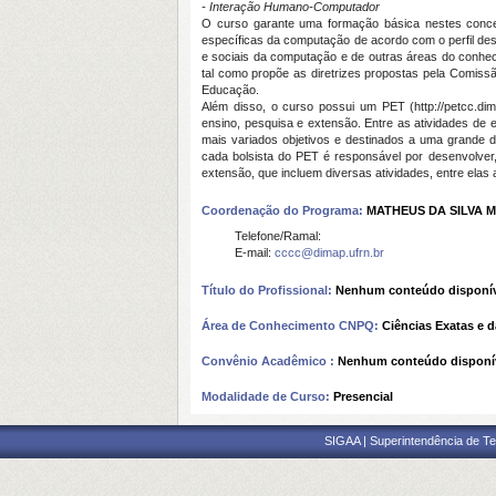
- Interação Humano-Computador
O curso garante uma formação básica nestes conce
específicas da computação de acordo com o perfil des
e sociais da computação e de outras áreas do conheci
tal como propõe as diretrizes propostas pela Comiss
Educação.
Além disso, o curso possui um PET (http://petcc.d
ensino, pesquisa e extensão. Entre as atividades de 
mais variados objetivos e destinados a uma grande d
cada bolsista do PET é responsável por desenvolver,
extensão, que incluem diversas atividades, entre elas 
Coordenação do Programa:
MATHEUS DA SILVA 
Telefone/Ramal:
E-mail:
cccc@dimap.ufrn.br
Título do Profissional:
Nenhum conteúdo disponív
Área de Conhecimento CNPQ:
Ciências Exatas e d
Convênio Acadêmico :
Nenhum conteúdo disponí
Modalidade de Curso:
Presencial
SIGAA | Superintendência de Te