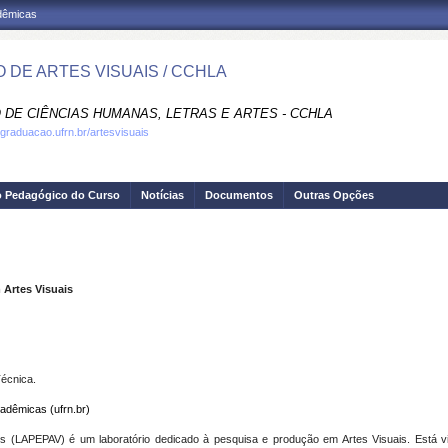
adêmicas
 DE ARTES VISUAIS / CCHLA
 DE CIÊNCIAS HUMANAS, LETRAS E ARTES - CCHLA
.graduacao.ufrn.br/artesvisuais
o Pedagógico do Curso
Notícias
Documentos
Outras Opções
 Artes Visuais
Técnica.
adêmicas (ufrn.br)
is (LAPEPAV) é um laboratório dedicado à pesquisa e produção em Artes Visuais. Está 