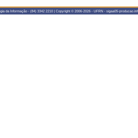
gia da Informação - (84) 3342 2210 | Copyright © 2006-2026 - UFRN - sigaa05-producao.inf