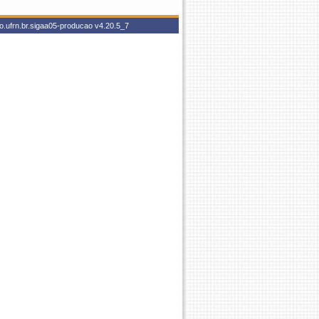
o.ufrn.br.sigaa05-producao
v4.20.5_7