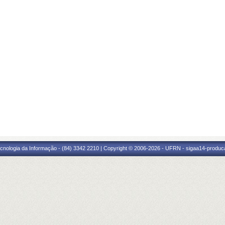
cnologia da Informação - (84) 3342 2210 | Copyright © 2006-2026 - UFRN - sigaa14-produca