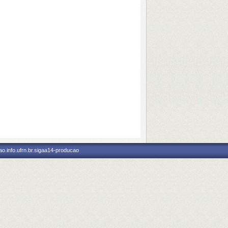
o.info.ufrn.br.sigaa14-producao