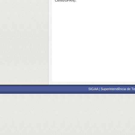
Ceres/UFRN).
SIGAA | Superintendência de Te