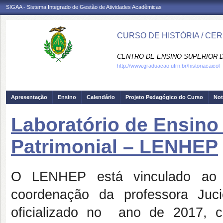
SIGAA - Sistema Integrado de Gestão de Atividades Acadêmicas
CURSO DE HISTÓRIA / CE
CENTRO DE ENSINO SUPERIOR D
http://www.graduacao.ufrn.br/historiacaicol
Apresentação
Ensino
Calendário
Projeto Pedagógico do Curso
Not
Laboratório de Ensino
Patrimonial – LENHEP
O LENHEP está vinculado ao
coordenação da professora Juc
oficializado no ano de 2017, 