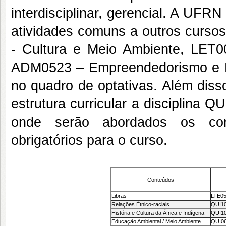
interdisciplinar, gerencial. A UF
atividades comuns a outros cursos
- Cultura e Meio Ambiente, LET00
ADM0523 – Empreendedorismo e Pl
no quadro de optativas. Além diss
estrutura curricular a disciplina
onde serão abordados os con
obrigatórios para o curso.
Conteúdos
Libras
LTE056
Relações Étnico-raciais
QUI10
História e Cultura da África e Indígena
QUI10
Educação Ambiental / Meio Ambiente
QUI06