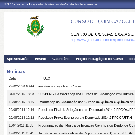
SIGAA - Sistema Integrado de Gestão de Atividades Acadêmicas
CURSO DE QUÍMICA / CCE
CENTRO DE CIÊNCIAS EXATAS E 
http://www.graduacao.ufrn.br/quimbacharel
Apresentação
Ensino
Calendário
Projeto Pedagógico do Curso
Not
Notícias
Data
TÍTULO
27/02/2020 08:44
monitoria de álgebra e Cálculo
31/07/2016 18:58
SUSPENSO o Workshop dos Cursos de Graduação em Química
16/08/2015 18:46
I Workshop da Graduação dos Cursos de Química e Química do 
29/08/2014 12:16
Resultado Final da Seleção para o Doutorado 2014.2 PPGQ/UFRN 
29/08/2014 12:12
Resultado Prova Escrita para o Doutorado 2014.2 PPGQ/UFRN - E
11/04/2011 11:55
Programação da I Mostra de Iniciação Científica do Depto. de Quí
17/03/2011 15:41
Já está ativo o twitter oficial do Departamento de Química/UFRN