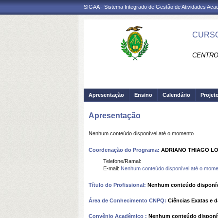
SIGAA - Sistema Integrado de Gestão de Atividades Ac
CURSO
CENTRO
Apresentação
Ensino
Calendário
Projet
Apresentação
Nenhum conteúdo disponível até o momento
Coordenação do Programa:
ADRIANO THIAGO L
Telefone/Ramal:
E-mail:
Nenhum conteúdo disponível até o mome
Título do Profissional:
Nenhum conteúdo disponív
Área de Conhecimento CNPQ:
Ciências Exatas e d
Convênio Acadêmico :
Nenhum conteúdo disponí