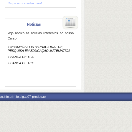
Clique aqui e saiba mais!
Notícias
Veja abaixo as noticias referentes ao nosso
Curso.
»
6º SIMPÓSIO INTERNACIONAL DE
PESQUISA EM EDUCAÇÃO MATEMÁTICA
»
BANCA DE TCC
»
BANCA DE TCC
o.info.ufrn.br.sigaa07-producao