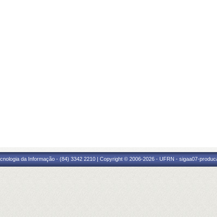
cnologia da Informação - (84) 3342 2210 | Copyright © 2006-2026 - UFRN - sigaa07-produca