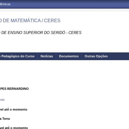
adêmicas
 DE MATEMÁTICA / CERES
 DE ENSINO SUPERIOR DO SERIDÓ - CERES
o Pedagógico do Curso
Notícias
Documentos
Outras Opções
OPES BERNARDINO
nto
el até o momento
a Terra
vel até o momento