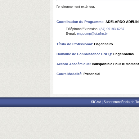
l'environnement extérieur.
Coordination du Programme:
ADELARDO ADELIN
Téléphone/Extension:
(84) 99193-6237
E-mail:
engcomp@ct.ufrn.br
Título do Profissional:
Engenheiro
Domaine de Connaissance CNPQ:
Engenharias
Accord Académique:
Indisponible Pour le Moment
Cours Modalité:
Presencial
SIGAA | Superintendência de Te