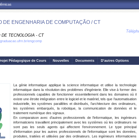
adêmicas
 DE ENGENHARIA DE COMPUTAÇÃO / CT
Téléph
 DE TECNOLOGIA - CT
.graduacao.ufrn.br/engcomp
rojet Pédagogique de Cours
Nouvelles
Documents
D'autres Options
La génie informatique applique la science informatique et utilise la technologie
informatique dans la résolution des problèmes d'ingénierie.
Elle vise à former des
professionnels capables de fonctionner essentiellement dans les domaines où il
existe une étroite intégration entre le logiciel et le matériel, tels que l'automatisation
industrielle, les systèmes parallèles et distribués, l'architecture des ordinateurs,
les systèmes embarqués, la robotique, la communication de données et le
traitement numérique des signaux
.
En comparaison avec d'autres professionnels de l'informatique, les ingénieurs
informaticiens travaillent principalement avec les systèmes où les ordinateurs ne
sont pas les seuls agents qui affectent l'environnement.
Le type
principal
d'information
pour les autres
professionnels de l'informatique sont les données,
produites, traitées et utilisées par des ordinateurs.
Les ingénieurs informaticiens