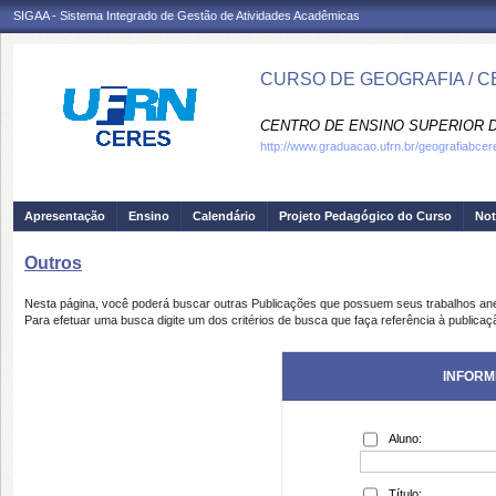
SIGAA - Sistema Integrado de Gestão de Atividades Acadêmicas
CURSO DE GEOGRAFIA / 
CENTRO DE ENSINO SUPERIOR D
http://www.graduacao.ufrn.br/geografiabcer
Apresentação
Ensino
Calendário
Projeto Pedagógico do Curso
Not
Outros
Nesta página, você poderá buscar outras Publicações que possuem seus trabalhos an
Para efetuar uma busca digite um dos critérios de busca que faça referência à publicaç
INFORM
Aluno:
Título: