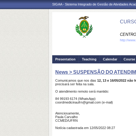
SIGAA - Sistema Integrado de Gestão de Atividades Ac
CURSO
CENTRO
http://www
Presentation
Teaching
Calendar
Course 
News > SUSPENSÃO DO ATENDIMEN
Comunicamos que nos dias
12, 13 e 16/05/2022 n
precisará ser feita na sala.
O atendimento remoto será mantido:
84 99193 6174 (WhatsApp)
coordmedicinaufrn@gmail.com (e-mail)
Atenciosamente,
Paula Carvalho
CCMED/UFRN
Notícia cadastrada em 12/05/2022 08:27