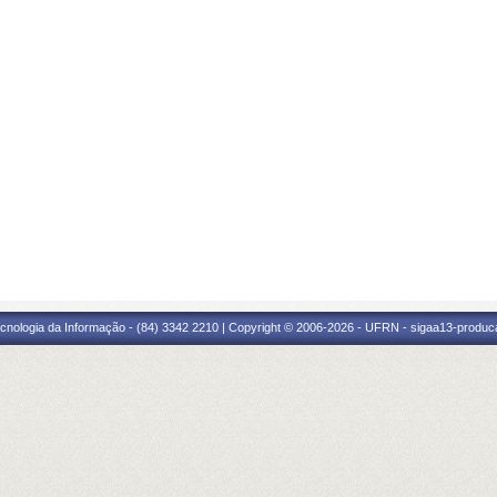
cnologia da Informação - (84) 3342 2210 | Copyright © 2006-2026 - UFRN - sigaa13-produca