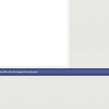
o.info.ufrn.br.sigaa13-producao