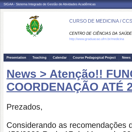
SIGAA - Sistema Integrado de Gestão de Atividades Acadêmicas
CURSO DE MEDICINA / CC
CENTRO DE CIÊNCIAS DA SAÚDE
http://www.graduacao.ufrn.br/medicina
Presentation
Teaching
Calendar
Course Pedagogical Project
News
News > Atenção!! F
COORDENAÇÃO ATÉ 27
Prezados,
Considerando as recomendações do