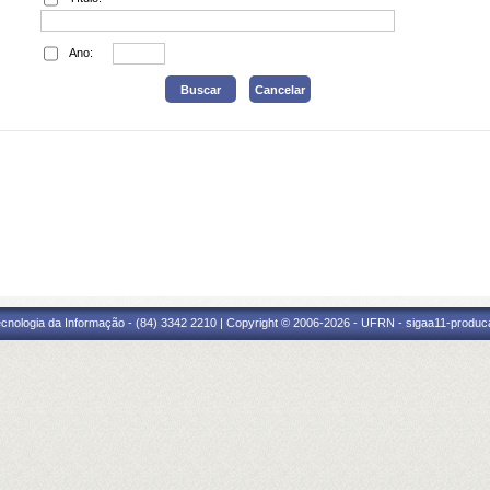
Ano:
cnologia da Informação - (84) 3342 2210 | Copyright © 2006-2026 - UFRN - sigaa11-produca