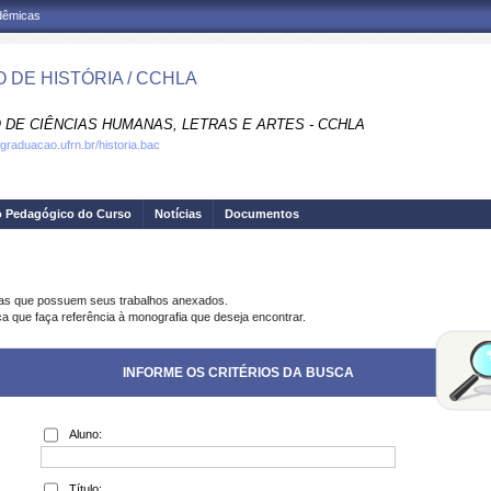
adêmicas
 DE HISTÓRIA / CCHLA
 DE CIÊNCIAS HUMANAS, LETRAS E ARTES - CCHLA
.graduacao.ufrn.br/historia.bac
o Pedagógico do Curso
Notícias
Documentos
ias que possuem seus trabalhos anexados.
ca que faça referência à monografia que deseja encontrar.
INFORME OS CRITÉRIOS DA BUSCA
Aluno:
Título: