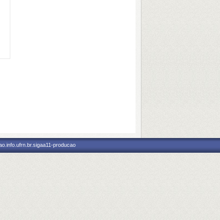
o.info.ufrn.br.sigaa11-producao