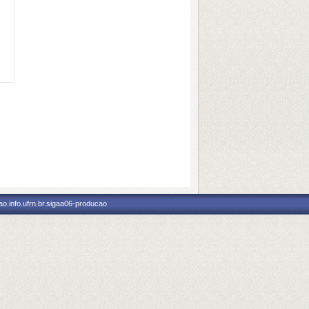
o.info.ufrn.br.sigaa06-producao