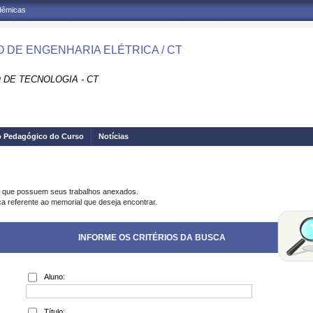
adêmicas
 DE ENGENHARIA ELÉTRICA / CT
 DE TECNOLOGIA - CT
o Pedagógico do Curso
Notícias
s que possuem seus trabalhos anexados.
ca referente ao memorial que deseja encontrar.
INFORME OS CRITÉRIOS DA BUSCA
Aluno:
Título: