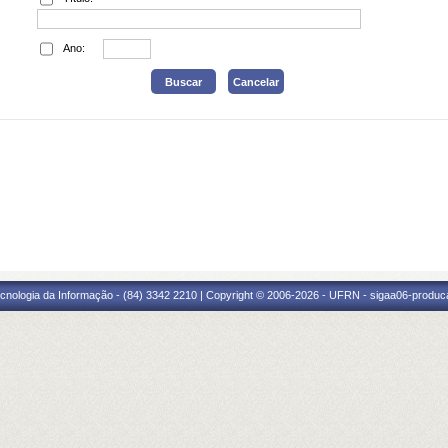
Ano:
cnologia da Informação - (84) 3342 2210 | Copyright © 2006-2026 - UFRN - sigaa06-produca