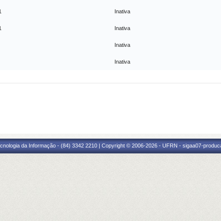
1
Inativa
1
Inativa
Inativa
Inativa
cnologia da Informação - (84) 3342 2210 | Copyright © 2006-2026 - UFRN - sigaa07-produca