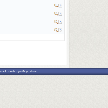
o.info.ufrn.br.sigaa07-producao