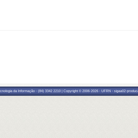
cnologia da Informação - (84) 3342 2210 | Copyright © 2006-2026 - UFRN - sigaa02-produca