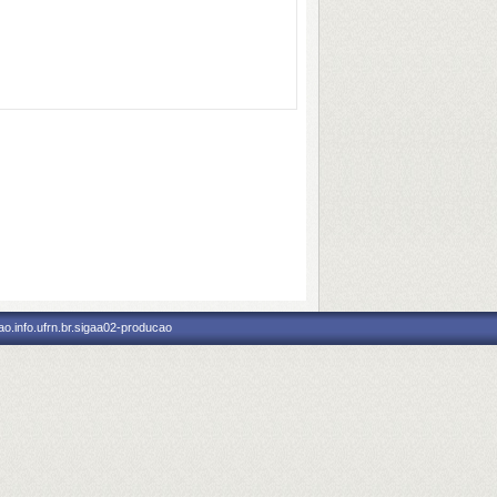
o.info.ufrn.br.sigaa02-producao