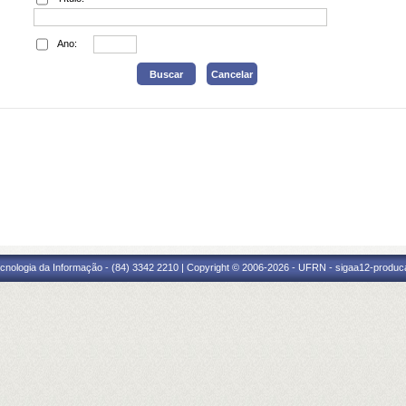
Ano:
cnologia da Informação - (84) 3342 2210 | Copyright © 2006-2026 - UFRN - sigaa12-produca