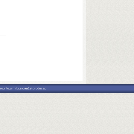
o.info.ufrn.br.sigaa12-producao