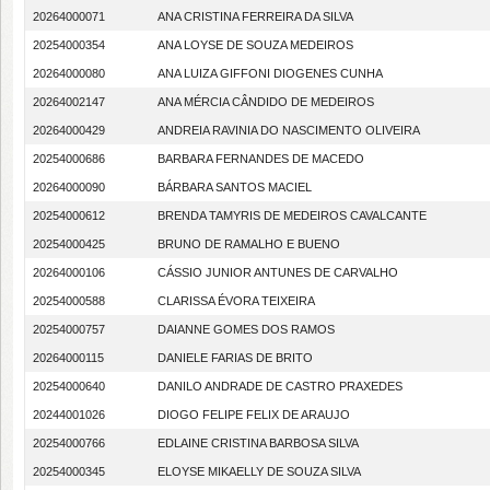
20264000071
ANA CRISTINA FERREIRA DA SILVA
20254000354
ANA LOYSE DE SOUZA MEDEIROS
20264000080
ANA LUIZA GIFFONI DIOGENES CUNHA
20264002147
ANA MÉRCIA CÂNDIDO DE MEDEIROS
20264000429
ANDREIA RAVINIA DO NASCIMENTO OLIVEIRA
20254000686
BARBARA FERNANDES DE MACEDO
20264000090
BÁRBARA SANTOS MACIEL
20254000612
BRENDA TAMYRIS DE MEDEIROS CAVALCANTE
20254000425
BRUNO DE RAMALHO E BUENO
20264000106
CÁSSIO JUNIOR ANTUNES DE CARVALHO
20254000588
CLARISSA ÉVORA TEIXEIRA
20254000757
DAIANNE GOMES DOS RAMOS
20264000115
DANIELE FARIAS DE BRITO
20254000640
DANILO ANDRADE DE CASTRO PRAXEDES
20244001026
DIOGO FELIPE FELIX DE ARAUJO
20254000766
EDLAINE CRISTINA BARBOSA SILVA
20254000345
ELOYSE MIKAELLY DE SOUZA SILVA