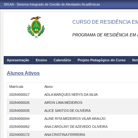
SIGAA - Sistema Integrado de Gestão de Atividades Acadêmicas
CURSO DE RESIDÊNCIA E
PROGRAMA DE RESIDÊNCIA EM 
Apresentação
Ensino
Calendário
Projeto Pedagógico do Curso
Not
Alunos Ativos
Matrícula
Aluno
20264000017
ADLA MARQUES NERYS DA SILVA
20264000026
AIRON LIMA MEDEIROS
20264000035
ALICE SANTOS DE OLIVEIRA
20264000044
ALINE RITA MEDEIROS VILAR ARAUJO
20264000062
ANA CAROLINY DE AZEVEDO OLIVEIRA
20244000172
ANA CRISTINA FERREIRA