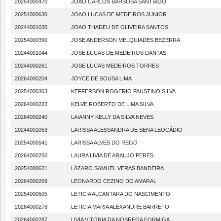
20254000470
JOÃO CARLOS BARBOSA SANTIAGO
20254000630
JOAO LUCAS DE MEDEIROS JUNIOR
20244001035
JOAO THADEU DE OLIVEIRA SANTOS
20254000390
JOSE ANDERSON MELQUIADES BEZERRA
20244001044
JOSE LUCAS DE MEDEIROS DANTAS
20244000261
JOSE LUCAS MEDEIROS TORRES
20264000204
JOYCE DE SOUSA LIMA
20254000363
KEFFERSON ROGERIO FAUSTINO SILVA
20264000222
KELVE ROBERTO DE LIMA SILVA
20264000240
LAIANNY KELLY DA SILVA NEVES
20244001053
LARISSA ALESSANDRA DE SENA LEOCÁDIO
20254000541
LARISSA ALVES DO REGO
20264000250
LAURA LIVIA DE ARAUJO PERES
20254000621
LÁZARO SAMUEL VERAS BANDEIRA
20264000269
LEONARDO CEZINO DO AMARAL
20254000505
LETICIA ALCANTARA DO NASCIMENTO
20264000278
LETICIA MARIA ALEXANDRE BARRETO
20264000287
LIVIA VITORIA DA NOBREGA FORMIGA