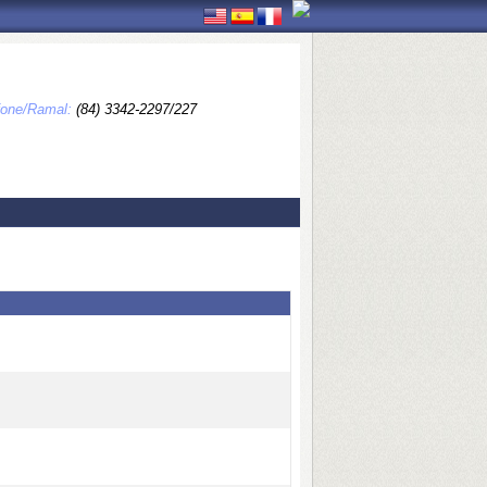
fone/Ramal:
(84) 3342-2297/227