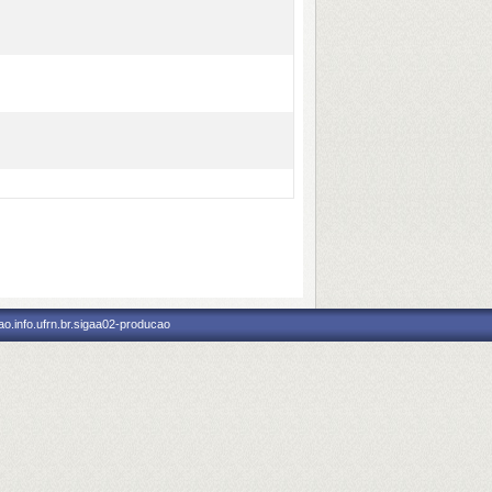
o.info.ufrn.br.sigaa02-producao