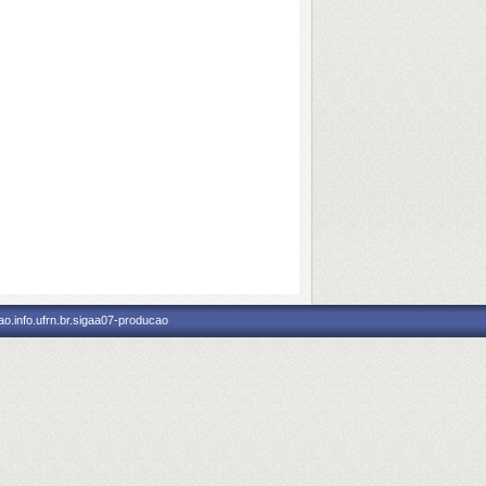
o.info.ufrn.br.sigaa07-producao