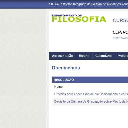
SIGAA - Sistema Integrado de Gestão de Atividades Ac
CURSO
CENTRO
http://www.
Apresentação
Ensino
Calendário
Projet
Documentos
RESOLUÇÃO
Nome
Critérios para concessão de auxílio financeiro a es
Decisão da Câmara de Graduação sobre Matrícula fo