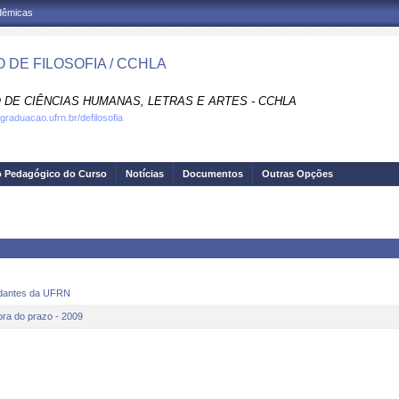
adêmicas
 DE FILOSOFIA / CCHLA
 DE CIÊNCIAS HUMANAS, LETRAS E ARTES - CCHLA
graduacao.ufrn.br/defilosofia
o Pedagógico do Curso
Notícias
Documentos
Outras Opções
tudantes da UFRN
ra do prazo - 2009