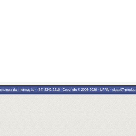
cnologia da Informação - (84) 3342 2210 | Copyright © 2006-2026 - UFRN - sigaa07-produca