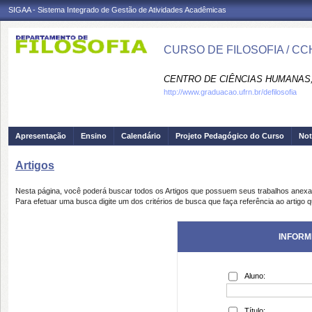
SIGAA - Sistema Integrado de Gestão de Atividades Acadêmicas
CURSO DE FILOSOFIA / CC
CENTRO DE CIÊNCIAS HUMANAS,
http://www.graduacao.ufrn.br/defilosofia
Apresentação
Ensino
Calendário
Projeto Pedagógico do Curso
Not
Artigos
Nesta página, você poderá buscar todos os Artigos que possuem seus trabalhos anex
Para efetuar uma busca digite um dos critérios de busca que faça referência ao artigo 
INFORM
Aluno:
Título: