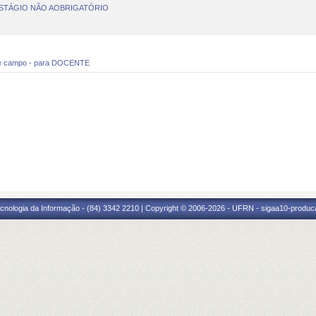
 ESTÁGIO NÃO AOBRIGATÓRIO
 de campo - para DOCENTE
cnologia da Informação - (84) 3342 2210 | Copyright © 2006-2026 - UFRN - sigaa10-produca