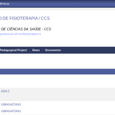
adêmicas
 DE FISIOTERAPIA / CCS
 DE CIÊNCIAS DA SAÚDE - CCS
.graduacao.ufrn.br/fisioterapiaccs
Pedagogical Project
News
Documents
2024.2
O OBRIGATÓRIO
O OBRIGATÓRIO