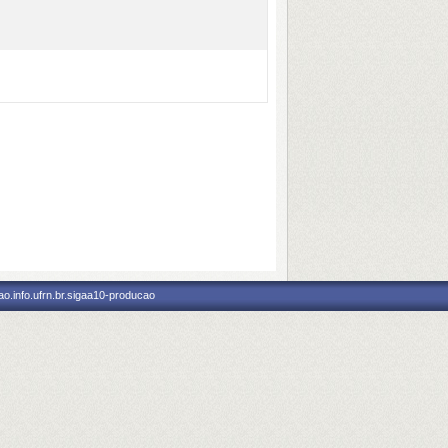
o.info.ufrn.br.sigaa10-producao