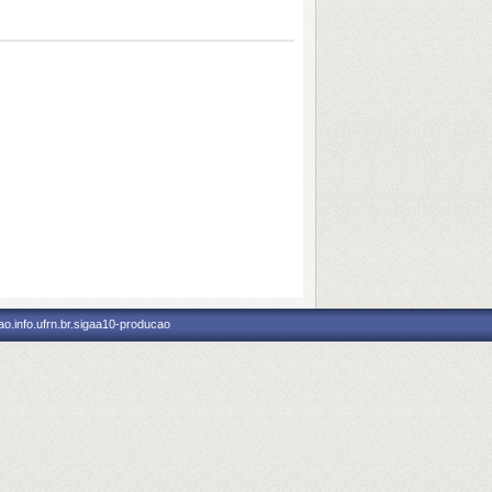
o.info.ufrn.br.sigaa10-producao