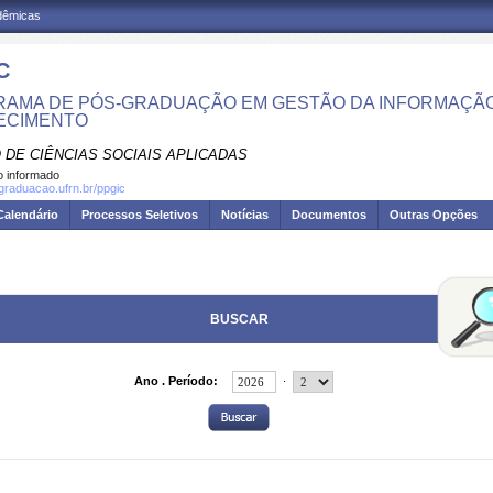
adêmicas
C
AMA DE PÓS-GRADUAÇÃO EM GESTÃO DA INFORMAÇÃO
ECIMENTO
 DE CIÊNCIAS SOCIAIS APLICADAS
 informado
sgraduacao.ufrn.br/ppgic
Calendário
Processos Seletivos
Notícias
Documentos
Outras Opções
BUSCAR
.
Ano . Período: