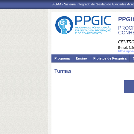
SIGAA - Sistema Integrado de Gestão de Atividades Ac
PPGI
PROGR
CONH
CENTRO
E-mail:
Não
https://po
Programa
Ensino
Projetos de Pesquisa
Turmas