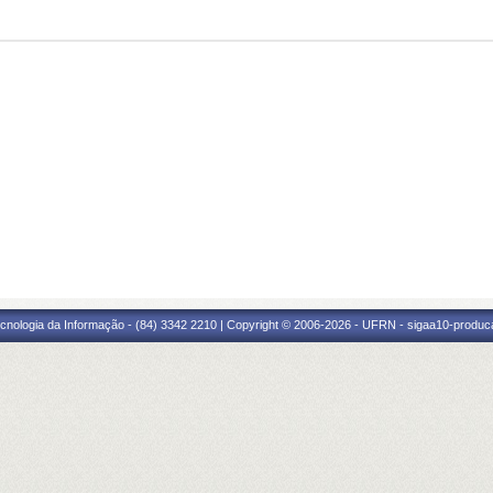
cnologia da Informação - (84) 3342 2210 | Copyright © 2006-2026 - UFRN - sigaa10-produca