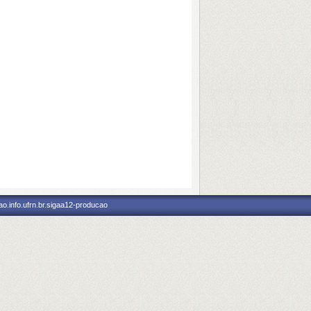
o.info.ufrn.br.sigaa12-producao