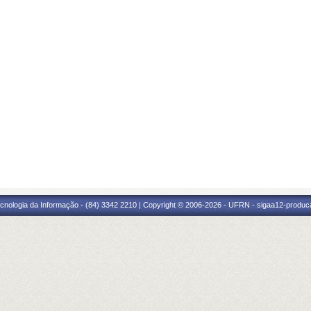
cnologia da Informação - (84) 3342 2210 | Copyright © 2006-2026 - UFRN - sigaa12-produca