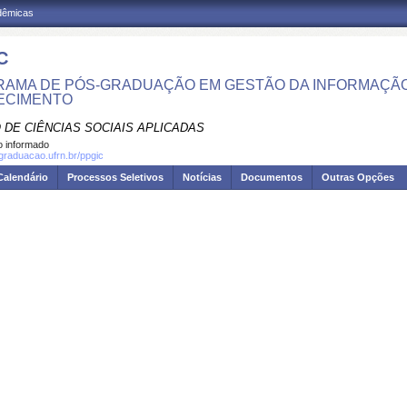
adêmicas
C
AMA DE PÓS-GRADUAÇÃO EM GESTÃO DA INFORMAÇÃO
ECIMENTO
 DE CIÊNCIAS SOCIAIS APLICADAS
 informado
sgraduacao.ufrn.br/ppgic
Calendário
Processos Seletivos
Notícias
Documentos
Outras Opções