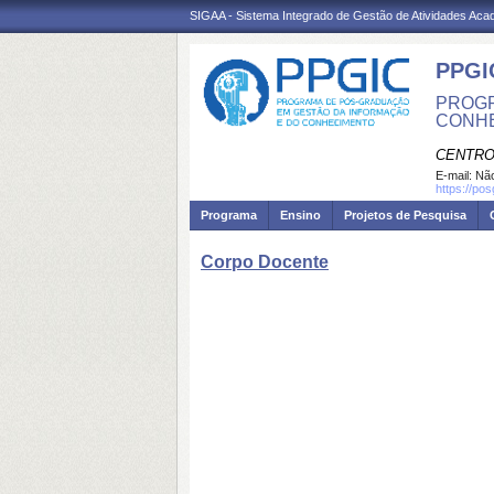
SIGAA - Sistema Integrado de Gestão de Atividades Ac
PPGI
PROGR
CONH
CENTRO
E-mail:
Não
https://po
Programa
Ensino
Projetos de Pesquisa
Corpo Docente