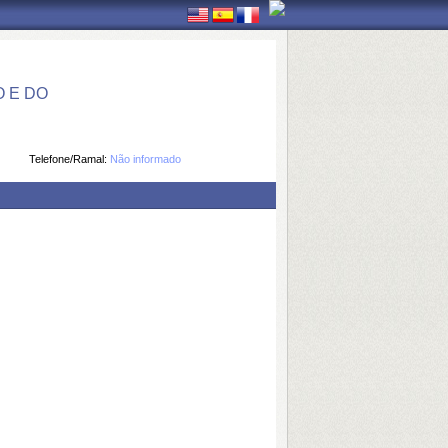
 E DO
Telefone/Ramal:
Não informado