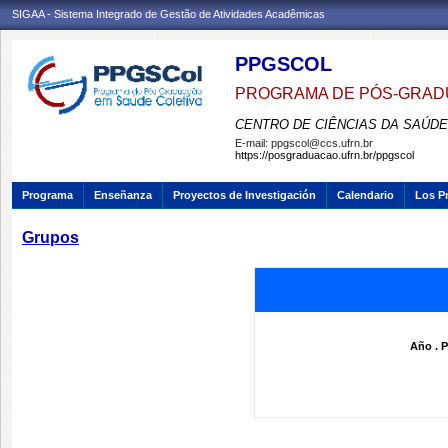
SIGAA - Sistema Integrado de Gestão de Atividades Acadêmicas
PPGSCOL
PROGRAMA DE PÓS-GRAD
CENTRO DE CIÊNCIAS DA SAÚDE
E-mail:
ppgscol@ccs.ufrn.br
https://posgraduacao.ufrn.br/ppgscol
Programa
Enseñanza
Proyectos de Investigación
Calendario
Los P
Grupos
Año . P