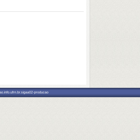
o.info.ufrn.br.sigaa02-producao