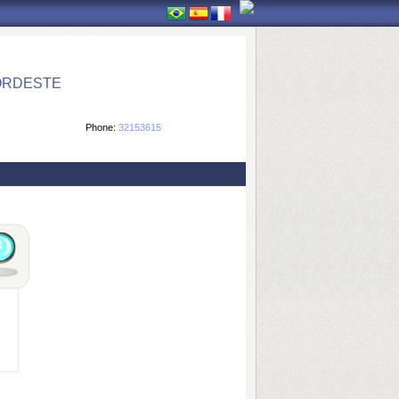
ORDESTE
Phone:
32153615