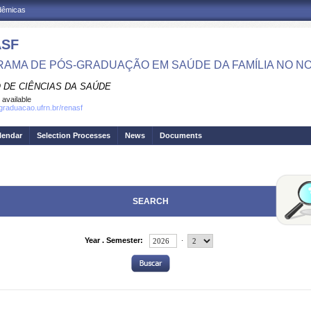
adêmicas
ASF
AMA DE PÓS-GRADUAÇÃO EM SAÚDE DA FAMÍLIA NO N
 DE CIÊNCIAS DA SAÚDE
 available
sgraduacao.ufrn.br/renasf
lendar
Selection Processes
News
Documents
SEARCH
.
Year . Semester: