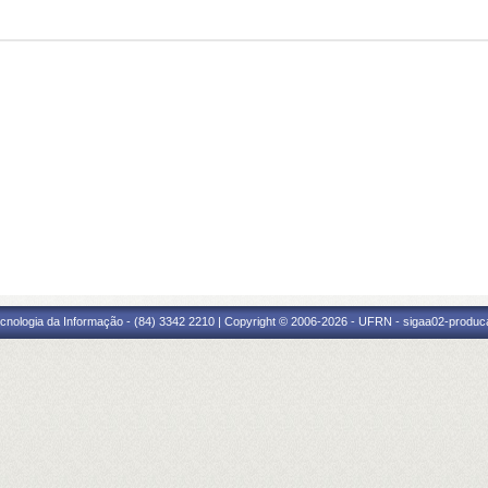
cnologia da Informação - (84) 3342 2210 | Copyright © 2006-2026 - UFRN - sigaa02-produca