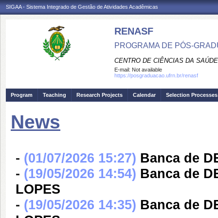
SIGAA - Sistema Integrado de Gestão de Atividades Acadêmicas
RENASF
PROGRAMA DE PÓS-GRADU
CENTRO DE CIÊNCIAS DA SAÚDE
E-mail:
Not available
https://posgraduacao.ufrn.br/renasf
Program
Teaching
Research Projects
Calendar
Selection Processes
News
-
(01/07/2026 15:27)
Banca de D
-
(19/05/2026 14:54)
Banca de 
LOPES
-
(19/05/2026 14:35)
Banca de 