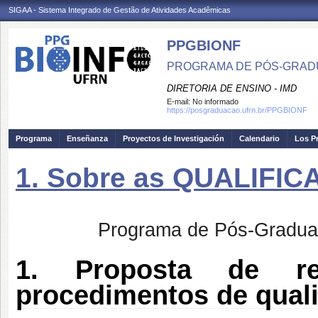
SIGAA - Sistema Integrado de Gestão de Atividades Acadêmicas
PPGBIONF
PROGRAMA DE PÓS-GRAD
DIRETORIA DE ENSINO - IMD
E-mail:
No informado
https://posgraduacao.ufrn.br/PPGBIONF
Programa
Enseñanza
Proyectos de Investigación
Calendario
Los P
1. Sobre as QUALIFI
Programa de Pós-Graduaç
1. Proposta de re
procedimentos de quali