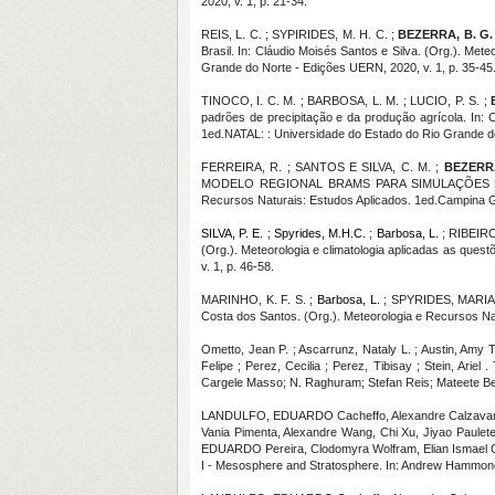
2020, v. 1, p. 21-34.
REIS, L. C. ; SYPIRIDES, M. H. C. ;
BEZERRA, B. G.
Brasil. In: Cláudio Moisés Santos e Silva. (Org.). Met
Grande do Norte - Edições UERN, 2020, v. 1, p. 35-45
TINOCO, I. C. M. ; BARBOSA, L. M. ; LUCIO, P. S. ;
padrões de precipitação e da produção agrícola. In: C
1ed.NATAL: : Universidade do Estado do Rio Grande do
FERREIRA, R. ; SANTOS E SILVA, C. M. ;
BEZERRA
MODELO REGIONAL BRAMS PARA SIMULAÇÕES DO BAL
Recursos Naturais: Estudos Aplicados. 1ed.Campina G
SILVA, P. E.
;
Spyrides, M.H.C.
;
Barbosa, L.
; RIBEIRO
(Org.). Meteorologia e climatologia aplicadas as que
v. 1, p. 46-58.
MARINHO, K. F. S. ;
Barbosa, L.
; SPYRIDES, MARIA 
Costa dos Santos. (Org.). Meteorologia e Recursos N
Ometto, Jean P. ; Ascarrunz, Nataly L. ; Austin, Amy T
Felipe ; Perez, Cecilia ; Perez, Tibisay ; Stein, Arie
Cargele Masso; N. Raghuram; Stefan Reis; Mateete Beku
LANDULFO, EDUARDO Cacheffo, Alexandre Calzavara 
Vania Pimenta, Alexandre Wang, Chi Xu, Jiyao Paule
EDUARDO Pereira, Clodomyra Wolfram, Elian Ismael Ca
I - Mesosphere and Stratosphere. In: Andrew Hammond; 