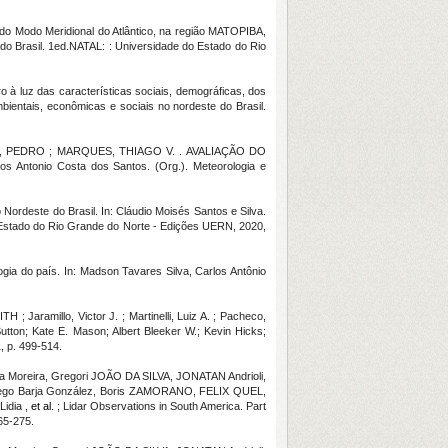
 do Modo Meridional do Atlântico, na região MATOPIBA,
e do Brasil. 1ed.NATAL: : Universidade do Estado do Rio
o à luz das características sociais, demográficas, dos
mbientais, econômicas e sociais no nordeste do Brasil.
I, PEDRO ; MARQUES, THIAGO V. . AVALIAÇÃO DO
onio Costa dos Santos. (Org.). Meteorologia e
 Nordeste do Brasil. In: Cláudio Moisés Santos e Silva.
o Estado do Rio Grande do Norte - Edições UERN, 2020,
gia do país. In: Madson Tavares Silva, Carlos Antônio
; Jaramillo, Victor J. ; Martinelli, Luiz A. ; Pacheco,
 Sutton; Kate E. Mason; Albert Bleeker W.; Kevin Hicks;
, p. 499-514.
Moreira, Gregori JOÃO DA SILVA, JONATAN Andrioli,
, Diego Barja González, Boris ZAMORANO, FELIX QUEL,
idia ,
et al.
; Lidar Observations in South America. Part
65-275.