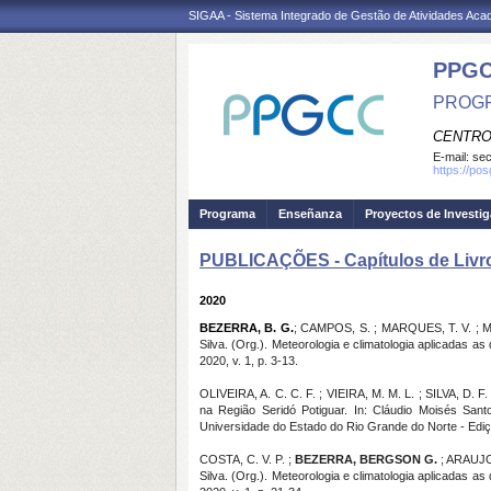
SIGAA - Sistema Integrado de Gestão de Atividades Ac
PPG
PROGR
CENTRO
E-mail:
se
https://po
Programa
Enseñanza
Proyectos de Investi
PUBLICAÇÕES - Capítulos de Livr
2020
BEZERRA, B. G.
; CAMPOS, S. ; MARQUES, T. V. ; ME
Silva. (Org.). Meteorologia e climatologia aplicadas
2020, v. 1, p. 3-13.
OLIVEIRA, A. C. C. F. ; VIEIRA, M. M. L. ; SILVA, D.
na Região Seridó Potiguar. In: Cláudio Moisés Santo
Universidade do Estado do Rio Grande do Norte - Ediç
COSTA, C. V. P. ;
BEZERRA, BERGSON G.
; ARAUJO,
Silva. (Org.). Meteorologia e climatologia aplicadas