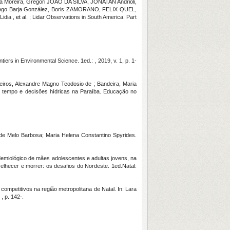
Moreira, Gregori JOÃO DA SILVA, JONATAN Andrioli,
, Diego Barja González, Boris ZAMORANO, FELIX QUEL,
idia ,
et al.
; Lidar Observations in South America. Part
iers in Environmental Science. 1ed.: , 2019, v. 1, p. 1-
eiros, Alexandre Magno Teodosio de ; Bandeira, Maria
e tempo e decisões hídricas na Paraíba. Educação no
de Melo Barbosa; Maria Helena Constantino Spyrides.
idemiológico de mães adolescentes e adultas jovens, na
elhecer e morrer: os desafios do Nordeste. 1ed.Natal:
ompetitivos na região metropolitana de Natal. In: Lara
, p. 142-.