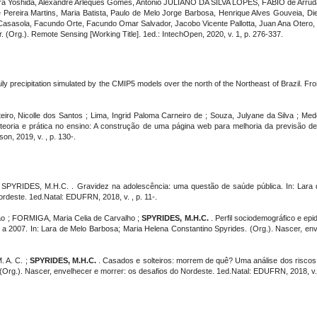
Yoshida, Alexandre Arleques Gomes, Antonio JULIANO DA SILVA LOPES, FÁBIO de Arruda 
te Pereira Martins, Maria Batista, Paulo de Melo Jorge Barbosa, Henrique Alves Gouveia
sasola, Facundo Orte, Facundo Omar Salvador, Jacobo Vicente Pallotta, Juan Ana Otero, L
 (Org.). Remote Sensing [Working Title]. 1ed.: IntechOpen, 2020, v. 1, p. 276-337.
y precipitation simulated by the CMIP5 models over the north of the Northeast of Brazil. Front
ro, Nicolle dos Santos ; Lima, Ingrid Paloma Carneiro de ; Souza, Julyane da Silva ; Med
teoria e prática no ensino: A construção de uma página web para melhoria da previsão d
on, 2019, v. , p. 130-.
; SPYRIDES, M.H.C. . Gravidez na adolescência: uma questão de saúde pública. In: Lara 
ordeste. 1ed.Natal: EDUFRN, 2018, v. , p. 11-.
eao ; FORMIGA, Maria Celia de Carvalho ;
SPYRIDES, M.H.C.
. Perfil sociodemográfico e ep
 a 2007. In: Lara de Melo Barbosa; Maria Helena Constantino Spyrides. (Org.). Nascer, env
. A. C. ;
SPYRIDES, M.H.C.
. Casados e solteiros: morrem de quê? Uma análise dos riscos c
Org.). Nascer, envelhecer e morrer: os desafios do Nordeste. 1ed.Natal: EDUFRN, 2018, v. 