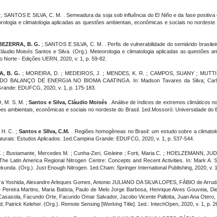
; SANTOS E SILVA, C. M. . Semeadura da soja sob influência do El Niño e da fase positiva
eorologia e climatologia aplicadas as questões ambientais, econômicas e sociais no nordest
.
BEZERRA, B. G.
; SANTOS E SILVA, C. M. . Perfis de vulnerabilidade do semiárido brasileir
láudio Moisés Santos e Silva. (Org.). Meteorologia e climatologia aplicadas as questões a
 Norte - Edições UERN, 2020, v. 1, p. 59-82.
, B. G.
; MOREIRA, D. ; MEDEIROS, J. ; MENDES, K. R. ; CAMPOS, SUANY ; MUTT
ANÇO DE ENERGIA NO BIOMA CAATINGA. In: Madson Tavares da Silva; Carlos Ant
rande: EDUFCG, 2020, v. 1, p. 175-183.
, M. S. M. ;
Santos e Silva, Cláudio Moisés
. Análise de índices de extremos climáticos no
stões ambientais, econômicas e sociais no nordeste do Brasil. 1ed.Mossoró: Universidade d
H. C. ;
Santos e SIlva, C.M.
. Regiões homogêneas no Brasil: um estudo sobre a climatolo
aturais: Estudos Aplicados. 1ed.Campina Grande: EDUFCG, 2020, v. 1, p. 537-544.
. ; Bustamante, Mercedes M. ; Cunha-Zeri, Gisleine ; Forti, Maria C. ; HOELZEMANN, JUDITH 
l . The Latin America Regional Nitrogen Centre: Concepts and Recent Activities. In: Mark A.
nda. (Org.). Just Enough Nitrogen. 1ed.Cham: Springer International Publishing, 2020, v. 1
Yoshida, Alexandre Arleques Gomes, Antonio JULIANO DA SILVA LOPES, FÁBIO de Arruda 
te Pereira Martins, Maria Batista, Paulo de Melo Jorge Barbosa, Henrique Alves Gouveia
sasola, Facundo Orte, Facundo Omar Salvador, Jacobo Vicente Pallotta, Juan Ana Otero, L
Patrick Keleher. (Org.). Remote Sensing [Working Title]. 1ed.: IntechOpen, 2020, v. 1, p. 2