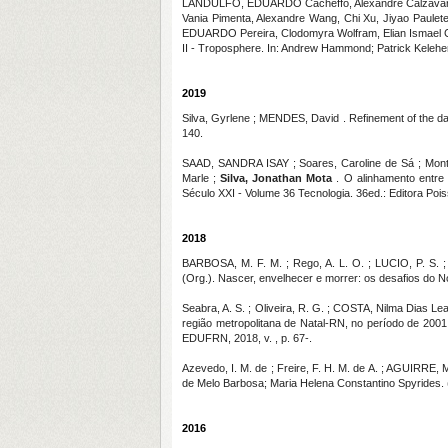
LANDULFO, EDUARDO Cacheffo, Alexandre Calzavara 
Vania Pimenta, Alexandre Wang, Chi Xu, Jiyao Paule
EDUARDO Pereira, Clodomyra Wolfram, Elian Ismael Ca
II - Troposphere. In: Andrew Hammond; Patrick Keleher.
2019
Silva, Gyrlene ; MENDES, David . Refinement of the dail
140.
SAAD, SANDRA ISAY ; Soares, Caroline de Sá ; Montei
Marle ;
Silva, Jonathan Mota
. O alinhamento entre 
Século XXI - Volume 36 Tecnologia. 36ed.: Editora Poiss
2018
BARBOSA, M. F. M. ; Rego, A. L. O. ; LUCIO, P. S. 
(Org.). Nascer, envelhecer e morrer: os desafios do N
Seabra, A. S. ; Oliveira, R. G. ; COSTA, Nilma Dias L
região metropolitana de Natal-RN, no período de 2001
EDUFRN, 2018, v. , p. 67-.
Azevedo, I. M. de ; Freire, F. H. M. de A. ; AGUIRRE, M
de Melo Barbosa; Maria Helena Constantino Spyrides. (
2016