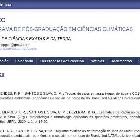
adêmicas
CC
AMA DE PÓS-GRADUAÇÃO EM CIÊNCIAS CLIMÁTICAS
 DE CIÊNCIAS EXATAS E DA TERRA
c.ppgcc@gmail.com
sgraduacao.ufrn.br/ppgcc
gación
Calendario
Los Procesos de Selección
Noticias
Documentos
os
NDES, K. R. ; SANTOS E SILVA, C. M. . Trocas de calor e massa (vapor de água e CO2) 
 as questões ambientais, econômicas e sociais no nordeste do Brasil. 1ed.NATAL: : Universi
 F. ; MENDES, K. R. ; SANTOS E SILVA, C. M. ;
BEZERRA, B. G.
. Estimativa da Radiação d
s e Silva. (Org.). Meteorologia e climatologia aplicadas as questões ambientais, econ
ões UERN, 2020, v. 1, p. 14-20.
 P. A. A. ; SANTOS E SILVA, C. M. . Algumas evidências de formação de ilhas de calor urban
 as questões ambientais, econômicas e sociais no nordeste do Brasil. 1ed.NATAL: : Universi