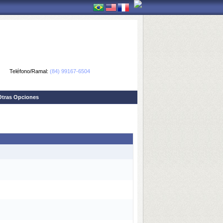
Teléfono/Ramal:
(84) 99167-6504
Otras Opciones