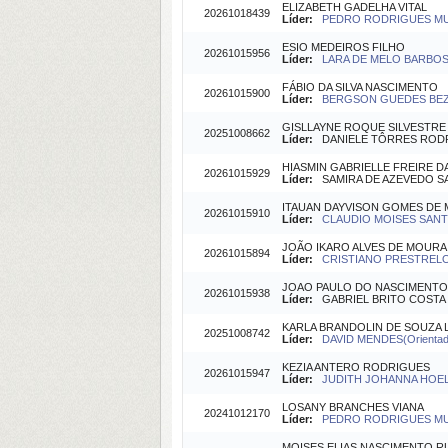
ELIZABETH GADELHA VITAL
20261018439
Líder:
PEDRO RODRIGUES MUTT
ESIO MEDEIROS FILHO
20261015956
Líder:
LARA DE MELO BARBOSA
FÁBIO DA SILVA NASCIMENTO
20261015900
Líder:
BERGSON GUEDES BEZE
GISLLAYNE ROQUE SILVESTRE
20251008662
Líder:
DANIELE TÔRRES RODRIG
HIASMIN GABRIELLE FREIRE D
20261015929
Líder:
SAMIRA DE AZEVEDO SAN
ITAUAN DAYVISON GOMES DE
20261015910
Líder:
CLAUDIO MOISES SANTOS
JOÃO IKARO ALVES DE MOURA
20261015894
Líder:
CRISTIANO PRESTRELO 
JOAO PAULO DO NASCIMENTO
20261015938
Líder:
GABRIEL BRITO COSTA (O
KARLA BRANDOLIN DE SOUZA 
20251008742
Líder:
DAVID MENDES(Orientad
KEZIA ANTERO RODRIGUES
20261015947
Líder:
JUDITH JOHANNA HOEL
LOSANY BRANCHES VIANA
20241012170
Líder:
PEDRO RODRIGUES MUT
MOISES ELIAS NASCIMENTO R