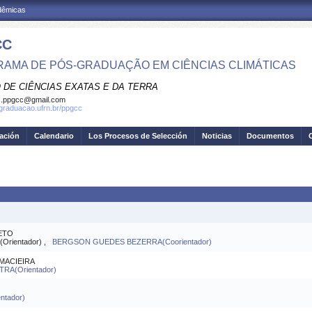
adêmicas
CC
AMA DE PÓS-GRADUAÇÃO EM CIÊNCIAS CLIMÁTICAS
 DE CIÊNCIAS EXATAS E DA TERRA
c.ppgcc@gmail.com
sgraduacao.ufrn.br/ppgcc
gación
Calendario
Los Procesos de Selección
Noticias
Documentos
ETO
Orientador) ,
BERGSON GUEDES BEZERRA(Coorientador)
MACIEIRA
A(Orientador)
ntador)