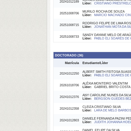
20241012189
Líder:
CRISTIANO PRESTRELO 
MURILO ROCHA DE SOUZA
20251008706
Líder:
MARCIO MACHADO CINTR
RODRIGO FELIPE DE LIMA RO
20251008715
Líder:
JONATHAN MOTA DA SILV
SANDY DAYANE MELO DE ARA
20251008733
Líder:
PABLO ELI SOARES DE O
DOCTORADO (36)
Matrícula
Estudiante/Líder
ALBERT SMITH FEITOSA SUAS
20241012250
Líder:
PABLO ELI SOARES DE O
ALÉXIA MONTEIRO VALENTIM
20261018706
Líder:
GABRIEL BRITO COSTA (
ANY CAROLINE NUNES DA SILV
20241012376
Líder:
BERGSON GUEDES BEZE
CLEIZA CRISTIANO SILVA
20241012358
Líder:
LARA DE MELO BARBOSA
DANIELE FERNANDA PAZINI P
20241012803
Líder:
JUDITH JOHANNA HOEL
DANIEL FELIPE DA SILVA