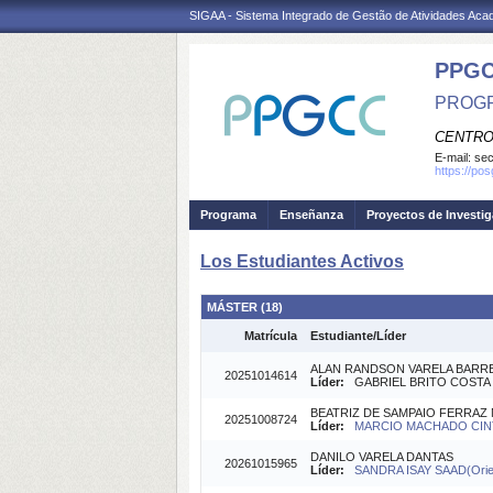
SIGAA - Sistema Integrado de Gestão de Atividades Ac
PPG
PROGR
CENTRO
E-mail:
se
https://po
Programa
Enseñanza
Proyectos de Investi
Los Estudiantes Activos
MÁSTER (18)
Matrícula
Estudiante/Líder
ALAN RANDSON VARELA BARR
20251014614
Líder:
GABRIEL BRITO COSTA (
BEATRIZ DE SAMPAIO FERRAZ 
20251008724
Líder:
MARCIO MACHADO CINTR
DANILO VARELA DANTAS
20261015965
Líder:
SANDRA ISAY SAAD(Orie