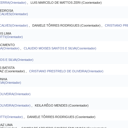
RRA(Orientador)
, LUIS MARCELO DE MATTOS ZERI (Coorientador)
PEDROSA
LVES(Orientador)
LVES(Orientador)
, DANIELE TÔRRES RODRIGUES (Coorientador) ,
CRISTIANO PRE
OS LIMA
I(Orientador)
ASCIMENTO
(Orientador)
,
CLAUDIO MOISES SANTOS E SILVA(Coorientador)
 E SILVA(Orientador)
S BATISTA
Z (Coorientador) ,
CRISTIANO PRESTRELO DE OLIVEIRA(Orientador)
UNHA
A(Orientador)
LIVEIRA(Orientador)
LIVEIRA(Orientador)
, KEILA RÊGO MENDES (Coorientador)
TI(Orientador)
, DANIELE TÔRRES RODRIGUES (Coorientador)
AZ LIMA