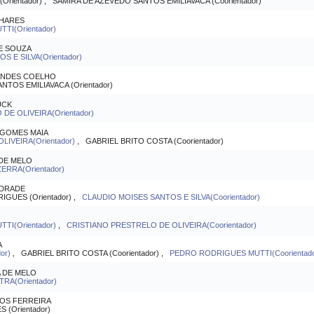
rientador) , SAMIRA DE AZEVEDO SANTOS EMILIAVACA (Coorientador)
NHARES
I(Orientador)
DE SOUZA
 E SILVA(Orientador)
ANDES COELHO
TOS EMILIAVACA (Orientador)
UCK
DE OLIVEIRA(Orientador)
 GOMES MAIA
LIVEIRA(Orientador)
, GABRIEL BRITO COSTA (Coorientador)
 DE MELO
RRA(Orientador)
NDRADE
GUES (Orientador) ,
CLAUDIO MOISES SANTOS E SILVA(Coorientador)
TI(Orientador)
,
CRISTIANO PRESTRELO DE OLIVEIRA(Coorientador)
A
or)
, GABRIEL BRITO COSTA (Coorientador) ,
PEDRO RODRIGUES MUTTI(Coorientado
 DE MELO
A(Orientador)
OS FERREIRA
(Orientador)