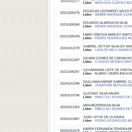
20231011277
Líder:
BERGSON GUEDES BEZE
DOUGLAS LEONARDO SALES 
20221005276
Líder:
WEBER ANDRADE GONCA
EDUARDO ALMEIDA DA SILVA
20231009340
Líder:
WEBER ANDRADE GONCA
FABIO VINICIUS MARLEY SANT
20221005249
Líder:
PEDRO RODRIGUES MUTT
GABRIEL VÍCTOR SILVA DO N
20241012278
Líder:
LARA DE MELO BARBOSA
GILVANI GOMES DE CARVALHO
20241012287
Líder:
CLAUDIO MOISES SANTOS
GIOVANNINNI LEITE DE FREITA
20221005267
Líder:
ALVARO JAVIER AVILA DIA
GIULLIANA KARINE GABRIEL C
20241012296
Líder:
JONATHAN MOTA DA SILV
GUSTAVO SILVA XAVIER
20261015796
Líder:
PABLO ELI SOARES DE O
IARA BEZERRA DA SILVA
20241012302
Líder:
PABLO ELI SOARES DE O
JOAO VITOR DE OLIVEIRA
20261015867
Líder:
PEDRO RODRIGUES MUT
KAREN FERNANDA TEIXEIRA BR
20241012474