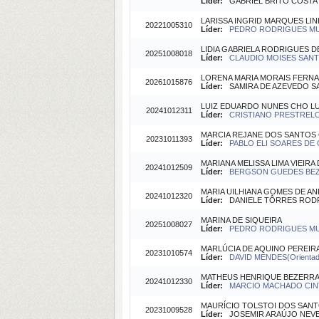
Líder:
GABRIEL BRITO COSTA (O
LARISSA INGRID MARQUES LI
20221005310
Líder:
PEDRO RODRIGUES MUTT
LIDIA GABRIELA RODRIGUES 
20251008018
Líder:
CLAUDIO MOISES SANTOS
LORENA MARIA MORAIS FERN
20261015876
Líder:
SAMIRA DE AZEVEDO SAN
LUIZ EDUARDO NUNES CHO L
20241012311
Líder:
CRISTIANO PRESTRELO 
MARCIA REJANE DOS SANTOS
20231011393
Líder:
PABLO ELI SOARES DE O
MARIANA MELISSA LIMA VIEIRA
20241012509
Líder:
BERGSON GUEDES BEZE
MARIA UILHIANA GOMES DE A
20241012320
Líder:
DANIELE TÔRRES RODRI
MARINA DE SIQUEIRA
20251008027
Líder:
PEDRO RODRIGUES MUT
MARLÚCIA DE AQUINO PEREIR
20231010574
Líder:
DAVID MENDES(Orientad
MATHEUS HENRIQUE BEZERRA
20241012330
Líder:
MARCIO MACHADO CINTR
MAURÍCIO TOLSTOI DOS SANT
20231009528
Líder:
JOSEMIR ARAÚJO NEVES 