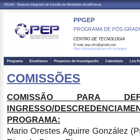
SIGAA - Sistema Integrado de Gestão de Atividades Acadêmicas
PPGEP
PROGRAMA DE PÓS-GRAD
CENTRO DE TECNOLOGIA
E-mail:
pep.ufrn@gmail.com
https://posgraduacao.ufrn.br/ppgep
Programa
Enseñanza
Proyectos de Investigación
Calendario
Los P
COMISSÕES
COMISSÃO PARA DE
INGRESSO/DESCREDENC
PROGRAMA:
Mario Orestes Aguirre González (P