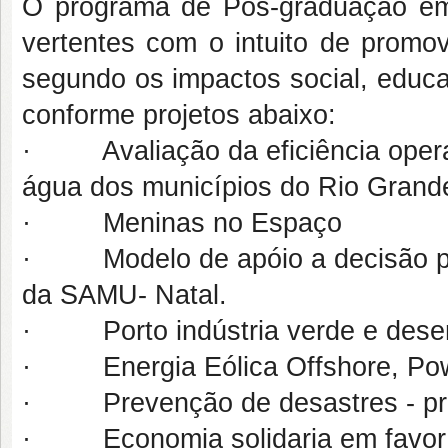
O programa de Pós-graduação em
vertentes com o intuito de promov
segundo os impactos social, educac
conforme projetos abaixo:
·
Avaliação da eficiência ope
água dos municípios do Rio Grand
·
Meninas no Espaço
·
Modelo de apóio a decisão p
da SAMU- Natal.
·
Porto indústria verde e dese
·
Energia Eólica Offshore, Po
·
Prevenção de desastres - pr
·
Economia solidaria em favo